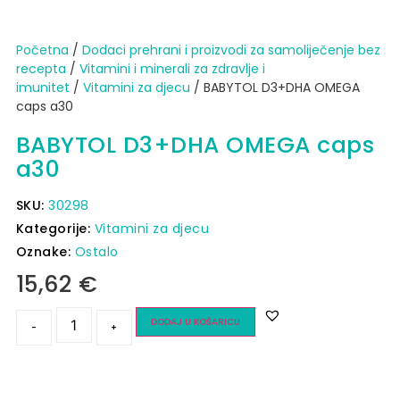
Početna
/
Dodaci prehrani i proizvodi za samoliječenje bez
recepta
/
Vitamini i minerali za zdravlje i
imunitet
/
Vitamini za djecu
/ BABYTOL D3+DHA OMEGA
caps a30
BABYTOL D3+DHA OMEGA caps
a30
SKU:
30298
Kategorije:
Vitamini za djecu
Oznake:
Ostalo
15,62
€
DODAJ U KOŠARICU
-
+