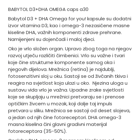
BABYTOL D3+DHA OMEGA caps a30
Babytol D3 + DHA Omega for you! kapsule su dodatni
izvor vitamina D3, kao i omega-3 nezasićene masne
kiseline DHA, važnih komponenti zdrave prehrane.
Namijenjeni su dojenčadi i maloj djeci.
Oko je vrlo složen organ. Upravo zbog toga na njegov
razvoj utječu različiti čimbenici. Vrlo su važne i tvari
koje čine strukturne komponente samog oka i
njegovih dijelova. Mrežnica (retina) je najdublji,
fotosenzitivni sloj u oku. Sastoji se od živčanih tkiva i
reagira na svjetlost koja ulazi u oko.
Njezina uloga u
sustavu vida vrlo je važna. Upadne zrake svjetlosti
koje se skupljaju u mrežnici pretvaraju se i prenose
optičkim živcem u mozak, koji dalje taj impuls
pretvara u sliku. Mrežnica se sastoji od deset slojeva,
a jedan od njih čine fotoreceptori. DHA omega-3
masna kiselina čini glavni gradivni materijal
fotoreceptora (35-50%).