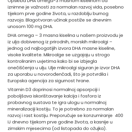
Opskrba DHA omega-3 masnom kiselinom od
iznimne je važnosti za normalan razvoj vida, posebno
tijekom prve godine života, u razdoblju burnog
razvoja. Blagotvoran učinak postiže se dnevnim
unosom 100 mg DHA.
DHA omega – 3 masna kiselina u našem proizvodu je
iz ulja dobivenog iz prirodnih, morskih mikroalgi –
jednog od najbogatijih izvora DHA masne kiseline,
visoke kvalitete. Mikroalge se uzgajaju u strogo
kontroliranim uvjetima kako bi se izbjegla
onečišćenja u ulju. Ulje mikroalgi siguran je izvor DHA
za uporabu u novorođenčadi, što je potvrdila i
Europska agencija za sigurnost hrane.
Vitamin D3 doprinosi normalnoj apsorpciji i
poboljšava iskorištavanje kalcija i fosfora iz
probavnog sustava te igra ulogu u normalnoj
mineralizaciji kostiju. To je potrebno za normalan
razvoj i rast kostiju. Preporučuje se konzumiranje
400
IJ dnevno tijekom prve godine života, a kasnije u
zimskim mjesecima (od listopada do ožujka).