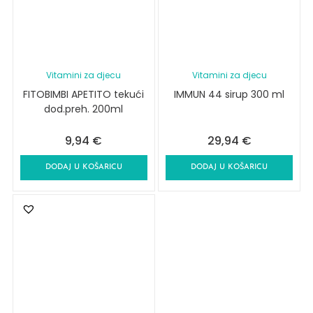
Vitamini za djecu
Vitamini za djecu
FITOBIMBI APETITO tekući
IMMUN 44 sirup 300 ml
dod.preh. 200ml
9,94
€
29,94
€
DODAJ U KOŠARICU
DODAJ U KOŠARICU