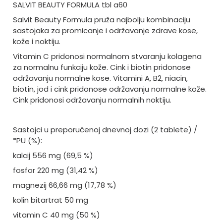
SALVIT BEAUTY FORMULA tbl a60
Salvit Beauty Formula pruža najbolju kombinaciju
sastojaka za promicanje i održavanje zdrave kose,
kože i noktiju.
Vitamin C pridonosi normalnom stvaranju kolagena
za normalnu funkciju kože. Cink i biotin pridonose
održavanju normalne kose. Vitamini A, B2, niacin,
biotin, jod i cink pridonose održavanju normalne kože.
Cink pridonosi održavanju normalnih noktiju.
Sastojci u preporučenoj dnevnoj dozi (2 tablete) /
*PU (%):
kalcij 556 mg (69,5 %)
fosfor 220 mg (31,42 %)
magnezij 66,66 mg (17,78 %)
kolin bitartrat 50 mg
vitamin C 40 mg (50 %)