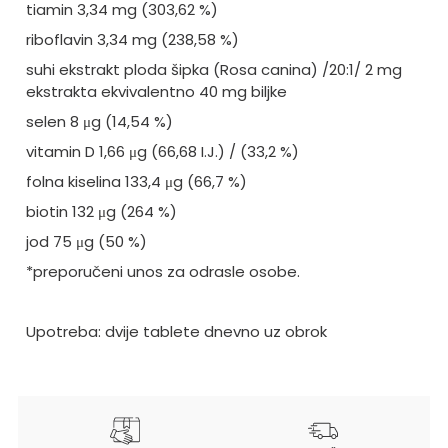
tiamin 3,34 mg (303,62 %)
riboflavin 3,34 mg (238,58 %)
suhi ekstrakt ploda šipka (Rosa canina) /20:1/ 2 mg
ekstrakta ekvivalentno 40 mg biljke
selen 8 μg (14,54 %)
vitamin D 1,66 μg (66,68 I.J.) / (33,2 %)
folna kiselina 133,4 μg (66,7 %)
biotin 132 μg (264 %)
jod 75 μg (50 %)
*preporučeni unos za odrasle osobe.
Upotreba: dvije tablete dnevno uz obrok