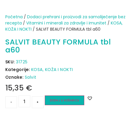
Početna
/
Dodaci prehrani i proizvodi za samoliječenje bez
recepta
/
Vitamini i minerali za zdravlje i imunitet
/
KOSA,
KOŽA I NOKTI
/ SALVIT BEAUTY FORMULA tbl a60
SALVIT BEAUTY FORMULA tbl
a60
SKU:
31725
Kategorije:
KOSA, KOŽA I NOKTI
Oznake:
Salvit
15,35
€
DODAJ U KOŠARICU
-
+