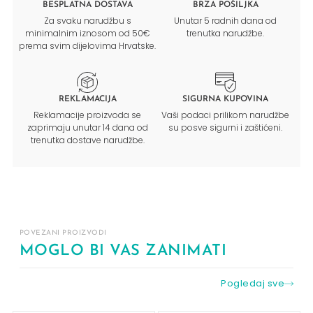
BESPLATNA DOSTAVA
BRZA POŠILJKA
Za svaku narudžbu s
Unutar 5 radnih dana od
minimalnim iznosom od 50€
trenutka narudžbe.
prema svim dijelovima Hrvatske.
REKLAMACIJA
SIGURNA KUPOVINA
Reklamacije proizvoda se
Vaši podaci prilikom narudžbe
zaprimaju unutar 14 dana od
su posve sigurni i zaštićeni.
trenutka dostave narudžbe.
POVEZANI PROIZVODI
MOGLO BI VAS ZANIMATI
Pogledaj sve