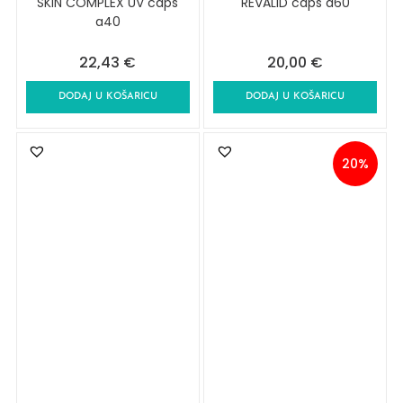
SKIN COMPLEX UV caps
REVALID caps a60
a40
22,43
€
20,00
€
DODAJ U KOŠARICU
DODAJ U KOŠARICU
20%