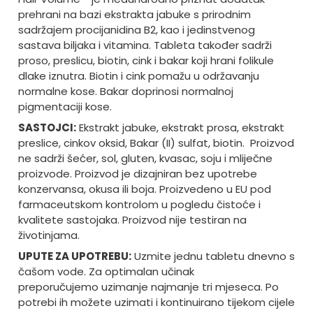
prehrani na bazi ekstrakta jabuke s prirodnim
sadržajem procijanidina B2, kao i jedinstvenog
sastava biljaka i vitamina. Tableta također sadrži
proso, preslicu, biotin, cink i bakar koji hrani folikule
dlake iznutra. Biotin i cink pomažu u održavanju
normalne kose. Bakar doprinosi normalnoj
pigmentaciji kose.
SASTOJCI:
Ekstrakt jabuke, ekstrakt prosa, ekstrakt
preslice, cinkov oksid, Bakar (II) sulfat, biotin. Proizvod
ne sadrži šećer, sol, gluten, kvasac, soju i mliječne
proizvode. Proizvod je dizajniran bez upotrebe
konzervansa, okusa ili boja. Proizvedeno u EU pod
farmaceutskom kontrolom u pogledu čistoće i
kvalitete sastojaka. Proizvod nije testiran na
životinjama.
UPUTE ZA UPOTREBU:
Uzmite jednu tabletu dnevno s
čašom vode. Za optimalan učinak
preporučujemo uzimanje najmanje tri mjeseca. Po
potrebi ih možete uzimati i kontinuirano tijekom cijele