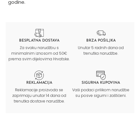
godine.
BESPLATNA DOSTAVA
BRZA POŠILJKA
Za svaku narudžbu s
Unutar 5 radnih dana od
minimalnim iznosom od 50€
trenutka narudžbe.
prema svim dijelovima Hrvatske.
REKLAMACIJA
SIGURNA KUPOVINA
Reklamacije proizvoda se
Vaši podaci prilikom narudžbe
zaprimaju unutar 14 dana od
su posve sigurni i zaštićeni.
trenutka dostave narudžbe.