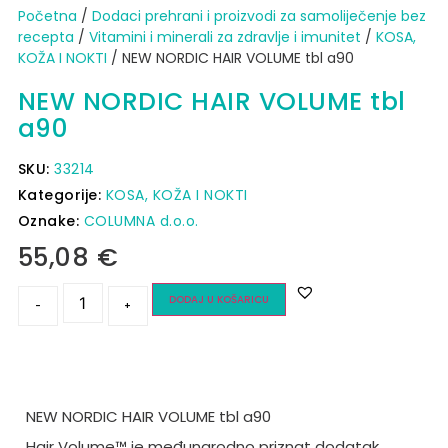
Početna
/
Dodaci prehrani i proizvodi za samoliječenje bez
recepta
/
Vitamini i minerali za zdravlje i imunitet
/
KOSA,
KOŽA I NOKTI
/ NEW NORDIC HAIR VOLUME tbl a90
NEW NORDIC HAIR VOLUME tbl
a90
SKU:
33214
Kategorije:
KOSA, KOŽA I NOKTI
Oznake:
COLUMNA d.o.o.
55,08
€
DODAJ U KOŠARICU
-
+
NEW NORDIC HAIR VOLUME tbl a90
Hair Volume™ je međunarodno priznat dodatak