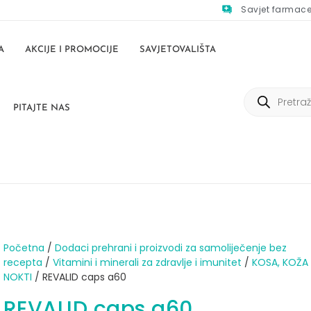
Savjet farmac
A
AKCIJE I PROMOCIJE
SAVJETOVALIŠTA
PITAJTE NAS
Početna
/
Dodaci prehrani i proizvodi za samoliječenje bez
recepta
/
Vitamini i minerali za zdravlje i imunitet
/
KOSA, KOŽA 
NOKTI
/ REVALID caps a60
REVALID caps a60