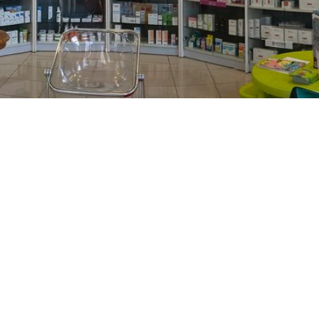
PREČKO
Slavenskog 6, Zagreb
01/3885-672
099/2681-389
precko@ljekarne-
dvorzak.hr
PON - PET