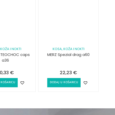
 KOŽA I NOKTI
KOSA, KOŽA I NOKTI
ROTEOCHOC caps
MERZ Spezial drag a60
a36
0,33
€
22,23
€
 KOŠARICU
DODAJ U KOŠARICU