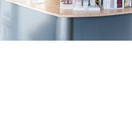
TREŠNJEVKA
Selska cesta 153, Zagreb
01/3022-794
099/2681-387
selska@ljekarne-
dvorzak.hr
PON - PET