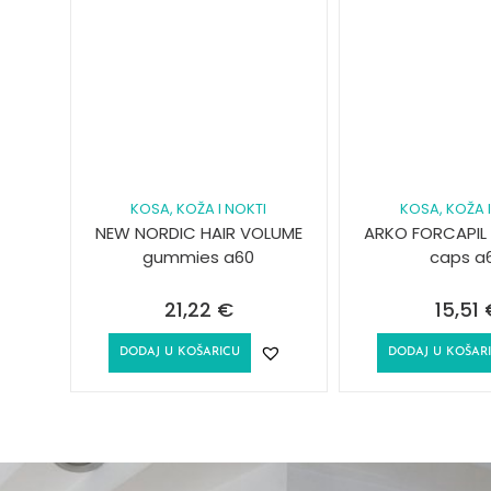
KOSA, KOŽA I NOKTI
KOSA, KOŽA I
NEW NORDIC HAIR VOLUME
ARKO FORCAPIL 
gummies a60
caps a
21,22
€
15,51
DODAJ U KOŠARICU
DODAJ U KOŠAR