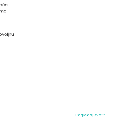
raća
rima
ovoljnu
Pogledaj sve