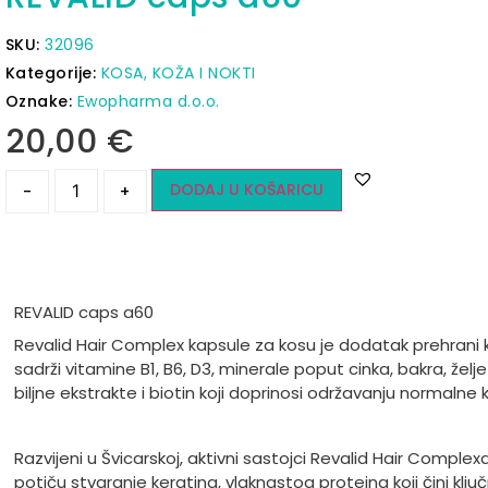
SKU:
32096
Kategorije:
KOSA, KOŽA I NOKTI
Oznake:
Ewopharma d.o.o.
20,00
€
DODAJ U KOŠARICU
-
+
REVALID caps a60
Revalid Hair Complex kapsule za kosu je dodatak prehrani k
sadrži vitamine B1, B6, D3, minerale poput cinka, bakra, želje
biljne ekstrakte i biotin koji doprinosi održavanju normalne 
Razvijeni u Švicarskoj, aktivni sastojci Revalid Hair Complex
potiču stvaranje keratina, vlaknastog proteina koji čini ključ