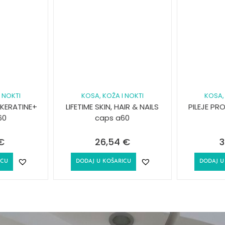
 NOKTI
KOSA, KOŽA I NOKTI
KOSA,
KERATINE+
LIFETIME SKIN, HAIR & NAILS
PILEJE P
60
caps a60
€
26,54
€
3
ICU
DODAJ U KOŠARICU
DODAJ U