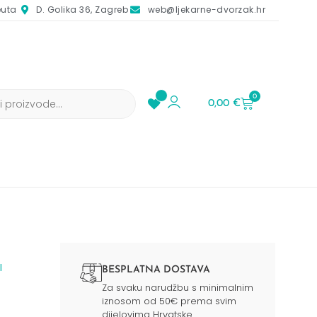
euta
D. Golika 36, Zagreb
web@ljekarne-dvorzak.hr
0
0,00
€
I
BESPLATNA DOSTAVA
Za svaku narudžbu s minimalnim
iznosom od 50€ prema svim
dijelovima Hrvatske.