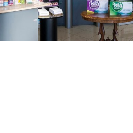
GAJNICE
Gandhijeva 3, Zagreb
01/3461-431
098/452-128
gajnice@ljekarne-
dvorzak.hr
PON - PET