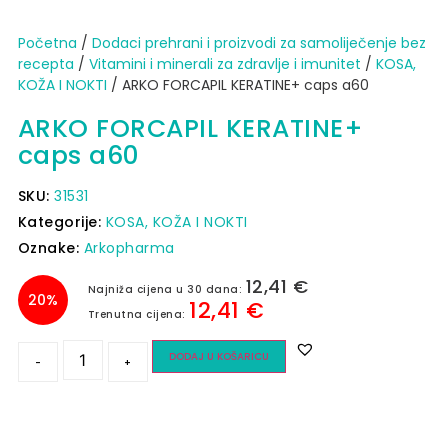
Početna
/
Dodaci prehrani i proizvodi za samoliječenje bez
recepta
/
Vitamini i minerali za zdravlje i imunitet
/
KOSA,
KOŽA I NOKTI
/ ARKO FORCAPIL KERATINE+ caps a60
ARKO FORCAPIL KERATINE+
caps a60
SKU:
31531
Kategorije:
KOSA, KOŽA I NOKTI
Oznake:
Arkopharma
12,41
€
Najniža cijena u 30 dana:
20%
12,41
€
Trenutna cijena:
DODAJ U KOŠARICU
-
+