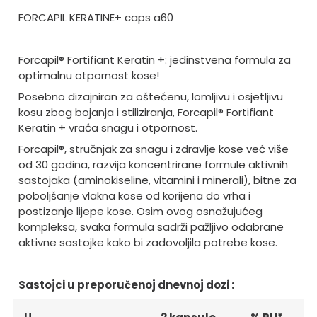
FORCAPIL KERATINE+ caps a60
Forcapil
® Fortifiant Keratin +: jedinstvena formula za
optimalnu otpornost kose!
Posebno dizajniran za o
štećenu, lomljivu i osjetljivu
kosu zbog bojanja i stiliziranja, Forcapil® Fortifiant
Keratin + vra
ća snagu i otpornost.
Forcapil
®, stručnjak za snagu i zdravlje kose već više
od 30 godina, razvija koncentrirane formule aktivnih
sastojaka (aminokiseline, vitamini i minerali), bitne za
poboljšanje vlakna kose od korijena do vrha i
postizanje lijepe kose. Osim ovog osnažujućeg
kompleksa, svaka formula sadrži pažljivo odabrane
aktivne sastojke kako bi zadovoljila potrebe kose.
Sastojci u preporučenoj dnevnoj dozi :