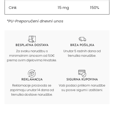
Cink
15 mg
150%
*PU-Preporučeni dnevni unos
BESPLATNA DOSTAVA
BRZA POŠILJKA
Za svaku narudžbu s
Unutar 5 radnih dana od
minimalnim iznosom od 50€
trenutka narudžbe.
prema svim dijelovima Hrvatske.
REKLAMACIJA
SIGURNA KUPOVINA
Reklamacije proizvoda se
Vaši podaci prilikom narudžbe
zaprimaju unutar 14 dana od
su posve sigurni i zaštićeni.
trenutka dostave narudžbe.