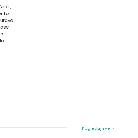
rati,
er to
gurava
kose
je
do
Pogledaj sve