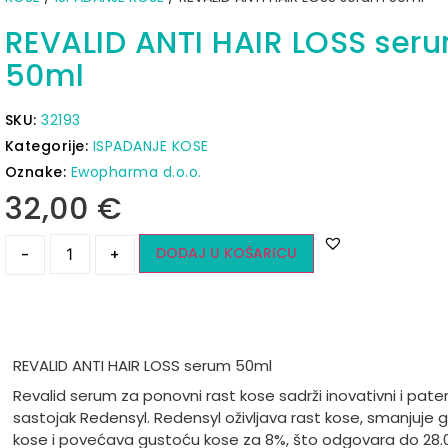
REVALID ANTI HAIR LOSS ser
50ml
SKU:
32193
Kategorije:
ISPADANJE KOSE
Oznake:
Ewopharma d.o.o.
32,00
€
DODAJ U KOŠARICU
-
+
REVALID ANTI HAIR LOSS serum 50ml
Revalid serum za ponovni rast kose sadrži inovativni i paten
sastojak Redensyl. Redensyl oživljava rast kose, smanjuje 
kose i povećava gustoću kose za 8%, što odgovara do 28.