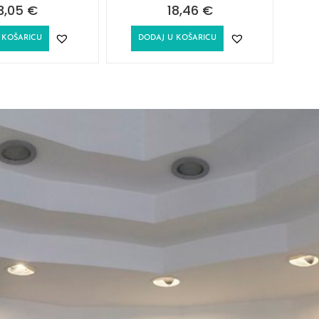
3,05
€
18,46
€
 KOŠARICU
DODAJ U KOŠARICU