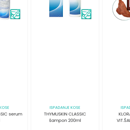
 KOSE
ISPADANJE KOSE
ISPA
SSIC serum
THYMUSKIN CLASSIC
KLOR
l
šampon 200ml
VIT.Š