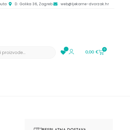
euta
D. Golika 36, Zagreb
web@ljekarne-dvorzak.hr
0
0,00
€