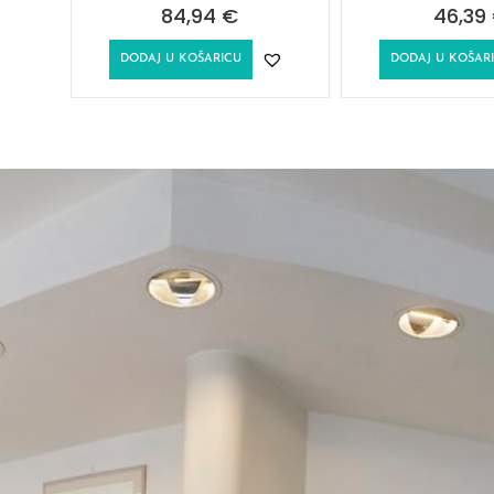
84,94
€
46,39
DODAJ U KOŠARICU
DODAJ U KOŠAR