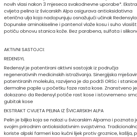
novih vlasi nakon 3 mjeseca svakodnevne uporabe*. Ekstra
cvijeta pelina iz švicarskih Alpa osigurava antioksidativna
eterična ulja koja nadopunjuju osnažujući učinak Redensyla
Dopunske aminokiseline i pantenol vlaže kosu i suho vlasišt
potiču obnovu stanica kože. Bez parabena, sulfata i silikon
AKTIVNI SASTOJCI:
REDENSYL
Redensyl je patentirani aktivni sastojak iz područja
regenerativnih medicinskih istraživanja. Sinergijska mješavi
patentiranih molekula, razvijena je da podrži ORSc i stanic
dermalne papile u početku faze rasta kose. Znanstveno je
dokazano da Redensyl potiče rast kose i istovremeno sma
gubitak kose
EKSTRAKT CVIJETA PELINA IZ ŠVICARSKIH ALPA
Pelin je biljka koja se nalazi u švicarskim Alpama i poznata 
svojim prirodnim antioksidativnim svojstvima. Tradicionaln
koriste alpski farmeri kao kućni lijek protiv groznice, kašlja, p