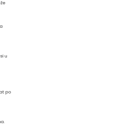
eže
za
si u
nat po
ha.