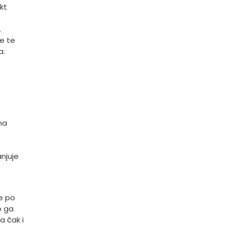
kt
.
e te
a.
na
e
njuje
je po
o ga
a čak i