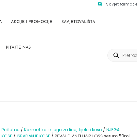
Savjet farmac
A
AKCIJE I PROMOCIJE
SAVJETOVALIŠTA
PITAJTE NAS
Početna
/
Kozmetika i njega za lice, tijelo i kosu
/
NJEGA
KOSE
/
ISPADANJE KOSE
/ REVALID ANTI HAIR LOSS serum 50ml