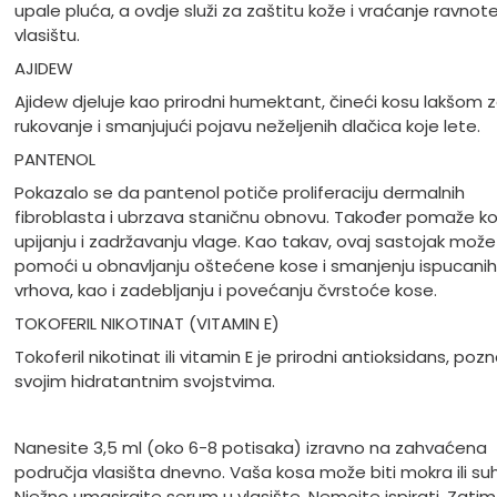
upale pluća, a ovdje služi za zaštitu kože i vraćanje ravnot
vlasištu.
AJIDEW
Ajidew djeluje kao prirodni humektant, čineći kosu lakšom 
rukovanje i smanjujući pojavu neželjenih dlačica koje lete.
PANTENOL
Pokazalo se da pantenol potiče proliferaciju dermalnih
fibroblasta i ubrzava staničnu obnovu. Također pomaže ko
upijanju i zadržavanju vlage. Kao takav, ovaj sastojak može
pomoći u obnavljanju oštećene kose i smanjenju ispucanih
vrhova, kao i zadebljanju i povećanju čvrstoće kose.
TOKOFERIL NIKOTINAT (VITAMIN E)
Tokoferil nikotinat ili vitamin E je prirodni antioksidans, poz
svojim hidratantnim svojstvima.
Nanesite 3,5 ml (oko 6-8 potisaka) izravno na zahvaćena
područja vlasišta dnevno. Vaša kosa može biti mokra ili su
Nježno umasirajte serum u vlasište. Nemojte ispirati. Zatim