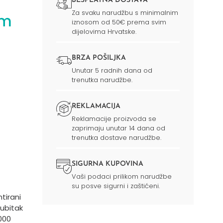
BESPLATNA DOSTAVA
Za svaku narudžbu s minimalnim
um
iznosom od 50€ prema svim
dijelovima Hrvatske.
BRZA POŠILJKA
Unutar 5 radnih dana od
trenutka narudžbe.
REKLAMACIJA
Reklamacije proizvoda se
zaprimaju unutar 14 dana od
trenutka dostave narudžbe.
SIGURNA KUPOVINA
Vaši podaci prilikom narudžbe
su posve sigurni i zaštićeni.
tirani
gubitak
000