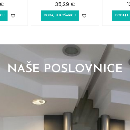
€
35,29
€
1
ICU
DODAJ U KOŠARICU
DODAJ U
NAŠE POSLOVNICE