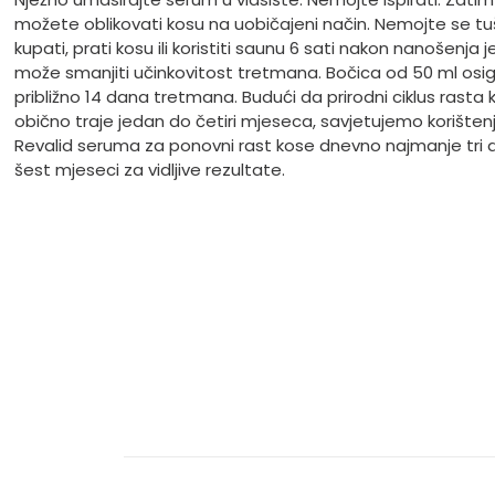
možete oblikovati kosu na uobičajeni način. Nemojte se tuši
kupati, prati kosu ili koristiti saunu 6 sati nakon nanošenja j
može smanjiti učinkovitost tretmana. Bočica od 50 ml osi
približno 14 dana tretmana. Budući da prirodni ciklus rasta 
obično traje jedan do četiri mjeseca, savjetujemo korišten
Revalid seruma za ponovni rast kose dnevno najmanje tri 
šest mjeseci za vidljive rezultate.