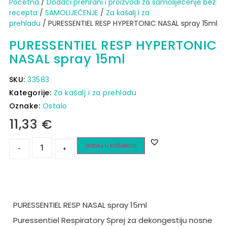
Početna
/
Dodaci prehrani i proizvodi za samoliječenje bez
recepta
/
SAMOLIJEČENJE
/
Za kašalj i za
prehladu
/ PURESSENTIEL RESP HYPERTONIC NASAL spray 15ml
PURESSENTIEL RESP HYPERTONIC
NASAL spray 15ml
SKU:
33583
Kategorije:
Za kašalj i za prehladu
Oznake:
Ostalo
11,33
€
DODAJ U KOŠARICU
-
+
PURESSENTIEL RESP NASAL spray 15ml
Puressentiel Respiratory Sprej za dekongestiju nosne