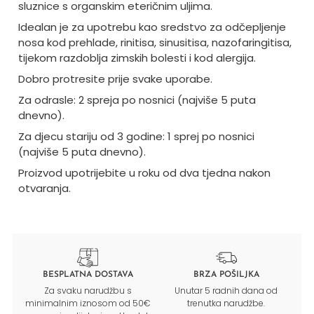
sluznice s organskim eteričnim uljima.
Idealan je za upotrebu kao sredstvo za odčepljenje
nosa kod prehlade, rinitisa, sinusitisa, nazofaringitisa,
tijekom razdoblja zimskih bolesti i kod alergija.
Dobro protresite prije svake uporabe.
Za odrasle: 2 spreja po nosnici (najviše 5 puta
dnevno).
Za djecu stariju od 3 godine: 1 sprej po nosnici
(najviše 5 puta dnevno).
Proizvod upotrijebite u roku od dva tjedna nakon
otvaranja.
BESPLATNA DOSTAVA
BRZA POŠILJKA
Za svaku narudžbu s
Unutar 5 radnih dana od
minimalnim iznosom od 50€
trenutka narudžbe.