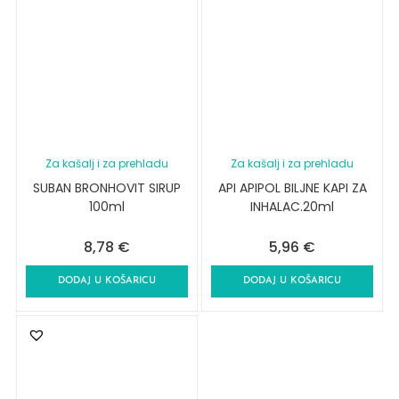
Za kašalj i za prehladu
Za kašalj i za prehladu
SUBAN BRONHOVIT SIRUP
API APIPOL BILJNE KAPI ZA
100ml
INHALAC.20ml
8,78
€
5,96
€
DODAJ U KOŠARICU
DODAJ U KOŠARICU