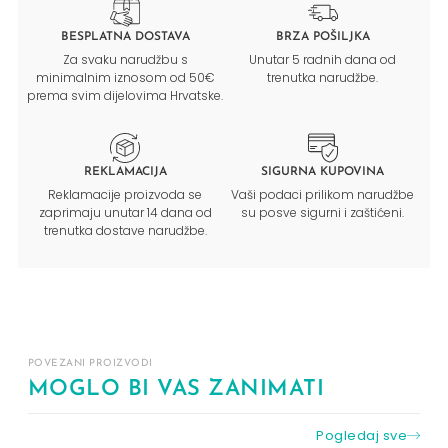
BESPLATNA DOSTAVA
BRZA POŠILJKA
Za svaku narudžbu s
Unutar 5 radnih dana od
minimalnim iznosom od 50€
trenutka narudžbe.
prema svim dijelovima Hrvatske.
REKLAMACIJA
SIGURNA KUPOVINA
Reklamacije proizvoda se
Vaši podaci prilikom narudžbe
zaprimaju unutar 14 dana od
su posve sigurni i zaštićeni.
trenutka dostave narudžbe.
POVEZANI PROIZVODI
MOGLO BI VAS ZANIMATI
Pogledaj sve