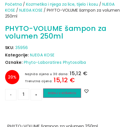
Početna
/
Kozmetika i njega za lice, tijelo i kosu
/
NJEGA
KOSE
/
NJEGA KOSE
/ PHYTO-VOLUME šampon za volumen
250ml
PHYTO-VOLUME šampon za
volumen 250ml
SKU:
35956
Kategorije:
NJEGA KOSE
Oznake:
Phyto-Laboratires Phytosolba
15,12
€
Najniža cijena u 30 dana:
20%
15,12
€
Trenutna cijena:
DODAJ U KOŠARICU
-
+
PHYTO-VOLUME šampon za volumen 250ml