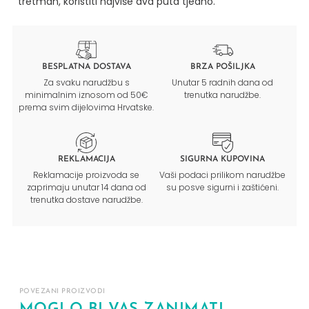
tretman, koristiti najviše dva puta tjedno.
BESPLATNA DOSTAVA
BRZA POŠILJKA
Za svaku narudžbu s
Unutar 5 radnih dana od
minimalnim iznosom od 50€
trenutka narudžbe.
prema svim dijelovima Hrvatske.
REKLAMACIJA
SIGURNA KUPOVINA
Reklamacije proizvoda se
Vaši podaci prilikom narudžbe
zaprimaju unutar 14 dana od
su posve sigurni i zaštićeni.
trenutka dostave narudžbe.
POVEZANI PROIZVODI