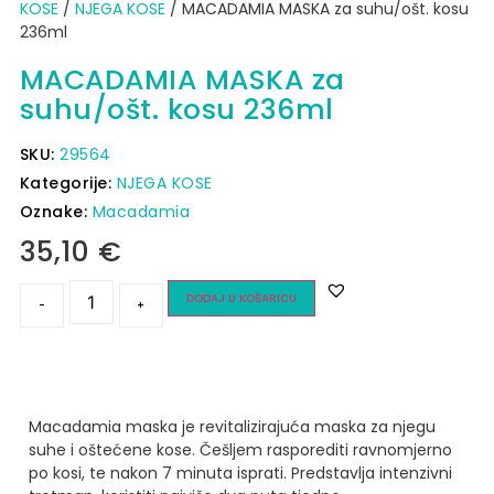
KOSE
/
NJEGA KOSE
/ MACADAMIA MASKA za suhu/ošt. kosu
236ml
MACADAMIA MASKA za
suhu/ošt. kosu 236ml
SKU:
29564
Kategorije:
NJEGA KOSE
Oznake:
Macadamia
35,10
€
DODAJ U KOŠARICU
-
+
Macadamia maska je revitalizirajuća maska za njegu
suhe i oštećene kose.
Češljem rasporediti ravnomjerno
po kosi, te nakon 7 minuta isprati. Predstavlja intenzivni