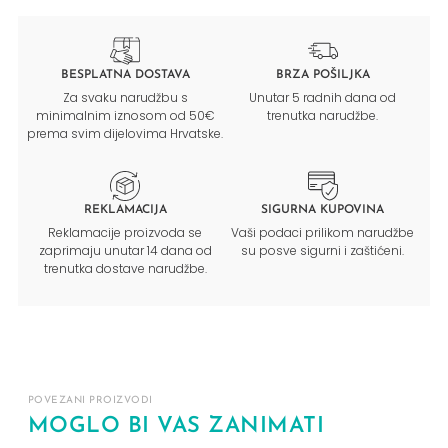
BESPLATNA DOSTAVA
BRZA POŠILJKA
Za svaku narudžbu s
Unutar 5 radnih dana od
minimalnim iznosom od 50€
trenutka narudžbe.
prema svim dijelovima Hrvatske.
REKLAMACIJA
SIGURNA KUPOVINA
Reklamacije proizvoda se
Vaši podaci prilikom narudžbe
zaprimaju unutar 14 dana od
su posve sigurni i zaštićeni.
trenutka dostave narudžbe.
POVEZANI PROIZVODI
MOGLO BI VAS ZANIMATI