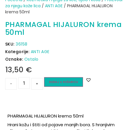
za njegu kože lica
/
ANTI AGE
/ PHARMAGAL HIJALURON
krema 50ml
PHARMAGAL HIJALURON krema
50ml
SKU:
36158
Kategorije:
ANTI AGE
Oznake:
Ostalo
13,50
€
DODAJ U KOŠARICU
-
+
PHARMAGAL HIJALURON krema 50ml
Hrani kožu i štiti od pojave manjih bora. S hranjivim