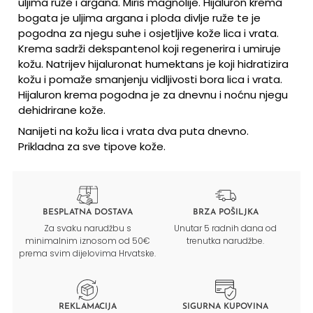
uljima ruže i argana. Miris magnolije. Hijaluron krema
bogata je uljima argana i ploda divlje ruže te je
pogodna za njegu suhe i osjetljive kože lica i vrata.
Krema sadrži dekspantenol koji regenerira i umiruje
kožu. Natrijev hijaluronat humektans je koji hidratizira
kožu i pomaže smanjenju vidljivosti bora lica i vrata.
Hijaluron krema pogodna je za dnevnu i noćnu njegu
dehidrirane kože.
Nanijeti na kožu lica i vrata dva puta dnevno.
Prikladna za sve tipove kože.
BESPLATNA DOSTAVA
BRZA POŠILJKA
Za svaku narudžbu s
Unutar 5 radnih dana od
minimalnim iznosom od 50€
trenutka narudžbe.
prema svim dijelovima Hrvatske.
REKLAMACIJA
SIGURNA KUPOVINA