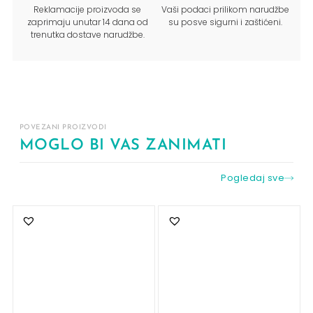
Reklamacije proizvoda se
Vaši podaci prilikom narudžbe
zaprimaju unutar 14 dana od
su posve sigurni i zaštićeni.
trenutka dostave narudžbe.
POVEZANI PROIZVODI
MOGLO BI VAS ZANIMATI
Pogledaj sve