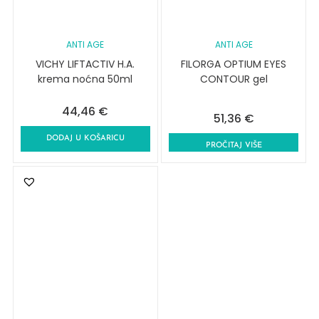
ANTI AGE
ANTI AGE
VICHY LIFTACTIV H.A.
FILORGA OPTIUM EYES
krema noćna 50ml
CONTOUR gel
44,46
€
51,36
€
DODAJ U KOŠARICU
PROČITAJ VIŠE