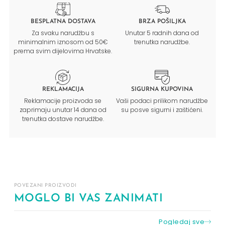
BESPLATNA DOSTAVA
BRZA POŠILJKA
Za svaku narudžbu s
Unutar 5 radnih dana od
minimalnim iznosom od 50€
trenutka narudžbe.
prema svim dijelovima Hrvatske.
REKLAMACIJA
SIGURNA KUPOVINA
Reklamacije proizvoda se
Vaši podaci prilikom narudžbe
zaprimaju unutar 14 dana od
su posve sigurni i zaštićeni.
trenutka dostave narudžbe.
POVEZANI PROIZVODI
MOGLO BI VAS ZANIMATI
Pogledaj sve