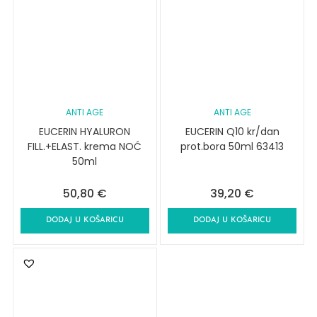
ANTI AGE
ANTI AGE
EUCERIN HYALURON
EUCERIN Q10 kr/dan
FILL.+ELAST. krema NOĆ
prot.bora 50ml 63413
50ml
50,80
€
39,20
€
DODAJ U KOŠARICU
DODAJ U KOŠARICU