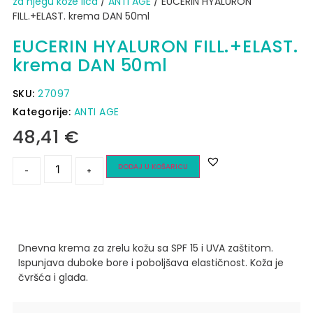
za njegu kože lica
/
ANTI AGE
/ EUCERIN HYALURON
FILL.+ELAST. krema DAN 50ml
EUCERIN HYALURON FILL.+ELAST.
krema DAN 50ml
SKU:
27097
Kategorije:
ANTI AGE
48,41
€
DODAJ U KOŠARICU
-
+
Dnevna krema za zrelu kožu sa SPF 15 i UVA zaštitom.
Ispunjava duboke bore i poboljšava elastičnost. Koža je
čvršća i glađa.