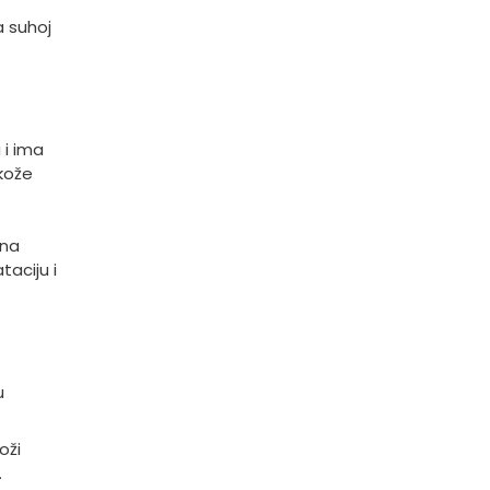
a suhoj
 i ima
kože
sna
aciju i
u
oži
.