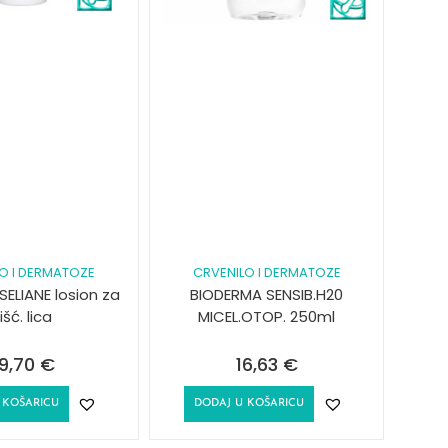
O I DERMATOZE
CRVENILO I DERMATOZE
ELIANE losion za
BIODERMA SENSIB.H20
išć. lica
MICEL.OTOP. 250ml
9,70
€
16,63
€
 KOŠARICU
DODAJ U KOŠARICU