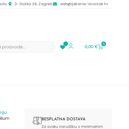
euta
D. Golika 36, Zagreb
web@ljekarne-dvorzak.hr
0
0,00
€
jegu
ilium
BESPLATNA DOSTAVA
Za svaku narudžbu s minimalnim