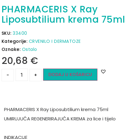
PHARMACERIS X Ray
Liposubtilium krema 75ml
SKU:
33400
Kategorije:
CRVENILO I DERMATOZE
Oznake:
Ostalo
20,68
€
DODAJ U KOŠARICU
-
+
PHARMACERIS X Ray Liposubtilium krema 75ml
UMIRUJUĆA REGENERIRAJUĆA KREMA za lice i tijelo
INDIKACIJE