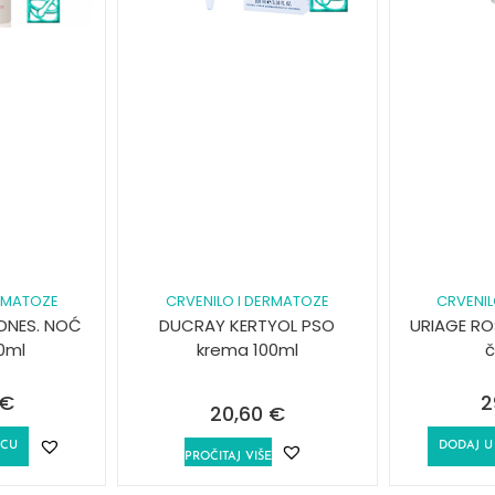
ERMATOZE
CRVENILO I DERMATOZE
CRVENIL
EDNES. NOĆ
DUCRAY KERTYOL PSO
URIAGE ROS
0ml
krema 100ml
č
€
2
20,60
€
ICU
DODAJ U
PROČITAJ VIŠE