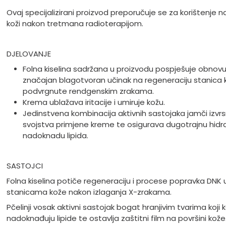
Ovaj specijalizirani proizvod preporučuje se za korištenje n
koži nakon tretmana radioterapijom.
DJELOVANJE
Folna kiselina sadržana u proizvodu pospješuje obnovu
značajan blagotvoran učinak na regeneraciju stanica 
podvrgnute rendgenskim zrakama.
Krema ublažava iritacije i umiruje kožu.
Jedinstvena kombinacija aktivnih sastojaka jamči izvr
svojstva primjene kreme te osigurava dugotrajnu hidrat
nadoknadu lipida.
SASTOJCI
Folna kiselina potiče regeneraciju i procese popravka DNK 
stanicama kože nakon izlaganja X-zrakama.
Pčelinji vosak aktivni sastojak bogat hranjivim tvarima koji k
nadoknađuju lipide te ostavlja zaštitni film na površini kože