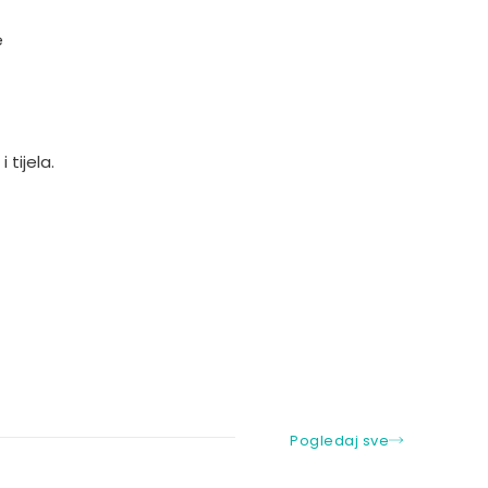
e
tijela.
Pogledaj sve