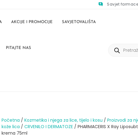
Savjet farmac
A
AKCIJE I PROMOCIJE
SAVJETOVALIŠTA
PITAJTE NAS
Početna
/
Kozmetika i njega za lice, tijelo i kosu
/
Proizvodi za n
kože lica
/
CRVENILO I DERMATOZE
/ PHARMACERIS X Ray Liposubt
krema 75ml