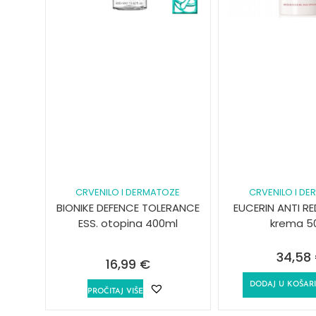
CRVENILO I DERMATOZE
CRVENILO I D
BIONIKE DEFENCE TOLERANCE
EUCERIN ANTI R
ESS. otopina 400ml
krema 5
34,58
16,99
€
DODAJ U KOŠAR
PROČITAJ VIŠE