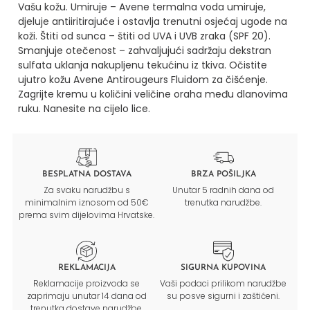
Vašu kožu.
Umiruje – Avene termalna voda umiruje,
djeluje antiiritirajuće i ostavlja trenutni osjećaj ugode na
koži.
Štiti od sunca – štiti od UVA i UVB zraka (SPF 20).
Smanjuje otečenost – zahvaljujući sadržaju dekstran
sulfata uklanja nakupljenu tekućinu iz tkiva.
Očistite
ujutro kožu Avene Antirougeurs Fluidom za čišćenje.
Zagrijte kremu u količini veličine oraha među dlanovima
ruku. Nanesite na cijelo lice.
BESPLATNA DOSTAVA
BRZA POŠILJKA
Za svaku narudžbu s
Unutar 5 radnih dana od
minimalnim iznosom od 50€
trenutka narudžbe.
prema svim dijelovima Hrvatske.
REKLAMACIJA
SIGURNA KUPOVINA
Reklamacije proizvoda se
Vaši podaci prilikom narudžbe
zaprimaju unutar 14 dana od
su posve sigurni i zaštićeni.
trenutka dostave narudžbe.