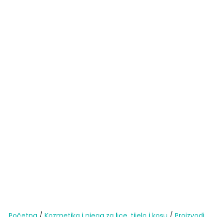
Početna
/
Kozmetika i njega za lice, tijelo i kosu
/
Proizvodi