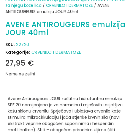
za njegu kože lica
/
CRVENILO I DERMATOZE
/ AVENE
ANTIROUGEURS emulzija JOUR 40ml
AVENE ANTIROUGEURS emulzija
JOUR 40ml
SKU:
22720
Kategorije:
CRVENILO I DERMATOZE
27,95
€
Nema na zalihi
Avene Antirougeurs JOUR zaštitna hidratantna emulzija
SPF 20 namijenjena je za normalnu i mješovitu osjetljivu
kožu sklonu crvenilu. Sprječava i ublažava crvenilo kože –
stimulira mikrocirkulaciju i jača stjenke krvnih žila (novi
ekstrakt veprine obogaćen saponinima i hesperidin
metil halkon).
Štiti – obogaćen prirodnim uljima štiti