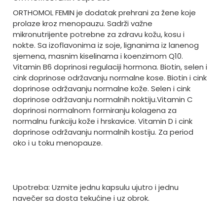
ORTHOMOL FEMIN je dodatak prehrani za žene koje
prolaze kroz menopauzu. Sadrži važne
mikronutrijente potrebne za zdravu kožu, kosu i
nokte. Sa izoflavonima iz soje, lignanima iz lanenog
sjemena, masnim kiselinama i koenzimom Q10.
Vitamin B6 doprinosi regulaciji hormona. Biotin, selen i
cink doprinose održavanju normalne kose. Biotin i cink
doprinose održavanju normalne kože. Selen i cink
doprinose održavanju normalnih noktiju.Vitamin C
doprinosi normalnom formiranju kolagena za
normalnu funkciju kože i hrskavice. Vitamin D i cink
doprinose održavanju normalnih kostiju. Za period
oko i u toku menopauze.
Upotreba: Uzmite jednu kapsulu ujutro i jednu
navečer sa dosta tekućine i uz obrok.