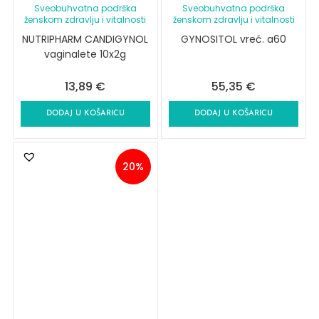
Sveobuhvatna podrška
Sveobuhvatna podrška
ženskom zdravlju i vitalnosti
ženskom zdravlju i vitalnosti
NUTRIPHARM CANDIGYNOL
GYNOSITOL vreć. a60
vaginalete 10x2g
13,89
€
55,35
€
DODAJ U KOŠARICU
DODAJ U KOŠARICU
20%