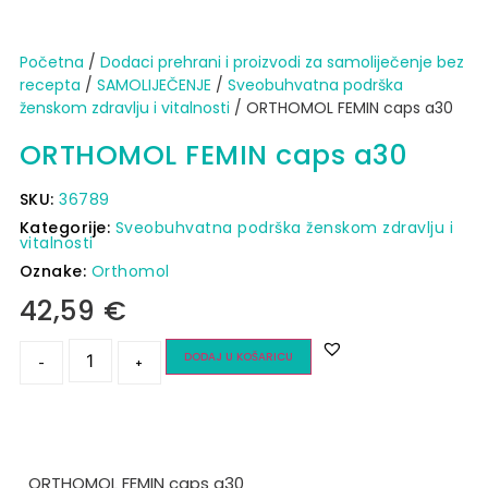
Početna
/
Dodaci prehrani i proizvodi za samoliječenje bez
recepta
/
SAMOLIJEČENJE
/
Sveobuhvatna podrška
ženskom zdravlju i vitalnosti
/ ORTHOMOL FEMIN caps a30
ORTHOMOL FEMIN caps a30
SKU:
36789
Kategorije:
Sveobuhvatna podrška ženskom zdravlju i
vitalnosti
Oznake:
Orthomol
42,59
€
DODAJ U KOŠARICU
-
+
ORTHOMOL FEMIN caps a30