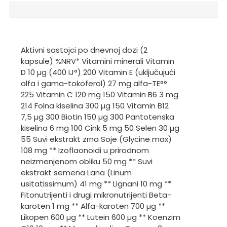
Aktivni sastojci po dnevnoj dozi (2
kapsule) %NRV* Vitamini minerali Vitamin
D 10 µg (400 IJ°) 200 Vitamin E (uključujući
alfa i gama-tokoferol) 27 mg alfa-TE°°
225 Vitamin C 120 mg 150 Vitamin B6 3 mg
214 Folna kiselina 300 µg 150 Vitamin B12
7,5 µg 300 Biotin 150 µg 300 Pantotenska
kiselina 6 mg 100 Cink 5 mg 50 Selen 30 µg
55 Suvi ekstrakt zrna Soje (Glycine max)
108 mg ** Izoflaonoidi u prirodnom
neizmenjenom obliku 50 mg ** Suvi
ekstrakt semena Lana (Linum
usitatissimum) 41 mg ** Lignani 10 mg **
Fitonutrijenti i drugi mikronutrijenti Beta-
karoten 1 mg ** Alfa-karoten 700 µg **
Likopen 600 µg ** Lutein 600 µg ** Koenzim