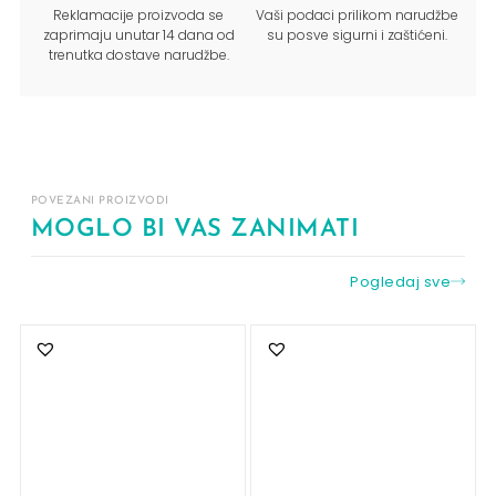
Reklamacije proizvoda se
Vaši podaci prilikom narudžbe
zaprimaju unutar 14 dana od
su posve sigurni i zaštićeni.
trenutka dostave narudžbe.
POVEZANI PROIZVODI
MOGLO BI VAS ZANIMATI
Pogledaj sve