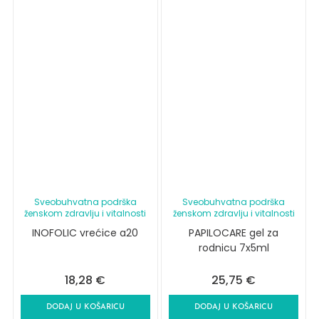
Sveobuhvatna podrška
Sveobuhvatna podrška
ženskom zdravlju i vitalnosti
ženskom zdravlju i vitalnosti
INOFOLIC vrećice a20
PAPILOCARE gel za
rodnicu 7x5ml
18,28
€
25,75
€
DODAJ U KOŠARICU
DODAJ U KOŠARICU