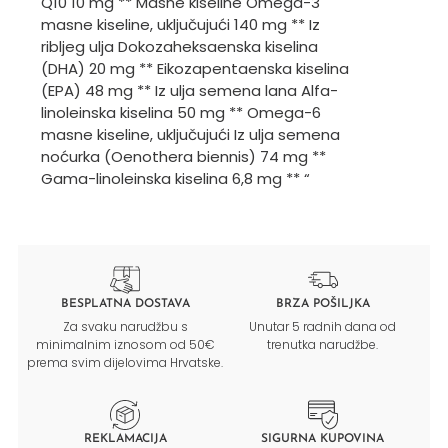
Q10 10 mg ** Masne kiseline Omega-3
masne kiseline, uključujući 140 mg ** Iz
ribljeg ulja Dokozaheksaenska kiselina
(DHA) 20 mg ** Eikozapentaenska kiselina
(EPA) 48 mg ** Iz ulja semena lana Alfa-
linoleinska kiselina 50 mg ** Omega-6
masne kiseline, uključujući Iz ulja semena
noćurka (Oenothera biennis) 74 mg **
Gama-linoleinska kiselina 6,8 mg ** “
BESPLATNA DOSTAVA
BRZA POŠILJKA
Za svaku narudžbu s
Unutar 5 radnih dana od
minimalnim iznosom od 50€
trenutka narudžbe.
prema svim dijelovima Hrvatske.
REKLAMACIJA
SIGURNA KUPOVINA