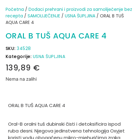
Početna
/
Dodaci prehrani i proizvodi za samoliječenje bez
recepta
/
SAMOLIJEČENJE
/
USNA ŠUPLJINA
/ ORAL B TUŠ
AQUA CARE 4
ORAL B TUŠ AQUA CARE 4
SKU:
34528
Kategorije:
USNA ŠUPLJINA
139,89
€
Nema na zalihi
ORAL B TUŠ AQUA CARE 4
Oral-B oralni tuš dubinski čisti i detoksificira ispod
ruba desni. Njegova jedinstvena tehnologija Oxyjet
koristi vodu obogaćenu mikro-mjehurićima zraka