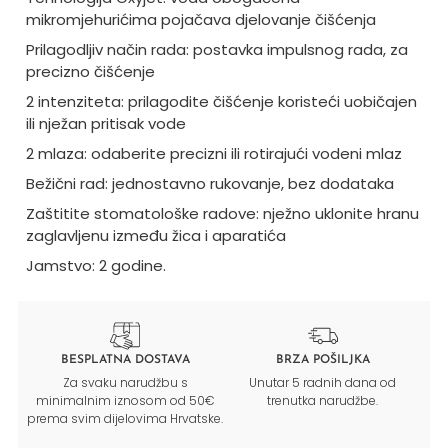
mikromjehurićima pojačava djelovanje čišćenja
Prilagodljiv način rada: postavka impulsnog rada, za
precizno čišćenje
2 intenziteta: prilagodite čišćenje koristeći uobičajen
ili nježan pritisak vode
2 mlaza: odaberite precizni ili rotirajući vodeni mlaz
Bežični rad: jednostavno rukovanje, bez dodataka
Zaštitite stomatološke radove: nježno uklonite hranu
zaglavljenu između žica i aparatića
Jamstvo: 2 godine.
BESPLATNA DOSTAVA
BRZA POŠILJKA
Za svaku narudžbu s
Unutar 5 radnih dana od
minimalnim iznosom od 50€
trenutka narudžbe.
prema svim dijelovima Hrvatske.