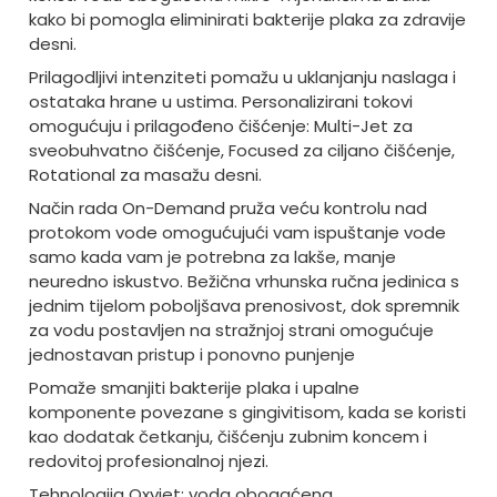
kako bi pomogla eliminirati bakterije plaka za zdravije
desni.
Prilagodljivi intenziteti pomažu u uklanjanju naslaga i
ostataka hrane u ustima. Personalizirani tokovi
omogućuju i prilagođeno čišćenje: Multi-Jet za
sveobuhvatno čišćenje, Focused za ciljano čišćenje,
Rotational za masažu desni.
Način rada On-Demand pruža veću kontrolu nad
protokom vode omogućujući vam ispuštanje vode
samo kada vam je potrebna za lakše, manje
neuredno iskustvo. Bežična vrhunska ručna jedinica s
jednim tijelom poboljšava prenosivost, dok spremnik
za vodu postavljen na stražnjoj strani omogućuje
jednostavan pristup i ponovno punjenje
Pomaže smanjiti bakterije plaka i upalne
komponente povezane s gingivitisom, kada se koristi
kao dodatak četkanju, čišćenju zubnim koncem i
redovitoj profesionalnoj njezi.
Tehnologija Oxyjet: voda obogaćena