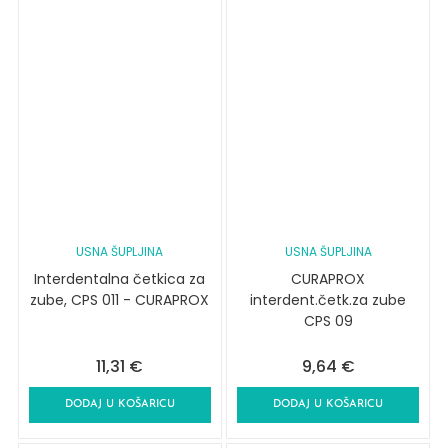
USNA ŠUPLJINA
USNA ŠUPLJINA
Interdentalna četkica za
CURAPROX
zube, CPS 011 - CURAPROX
interdent.četk.za zube
CPS 09
11,31
€
9,64
€
DODAJ U KOŠARICU
DODAJ U KOŠARICU