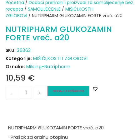
Početna
/
Dodaci prehrani i proizvodi za samoliječenje bez
recepta
/
SAMOLIJEČENJE
/
MIŠIĆI,KOSTI I
ZGLOBOVI
/ NUTRIPHARM GLUKOZAMIN FORTE vreć. a20
NUTRIPHARM GLUKOZAMIN
FORTE vreć. a20
SKU:
36363
Kategorije:
MIŠIĆI,KOSTI I ZGLOBOVI
Oznake:
Milsing-Nutripharm
10,59
€
DODAJ U KOŠARICU
-
+
NUTRIPHARM GLUKOZAMIN FORTE vreć. a20
-Prašak za oralnu otopinu