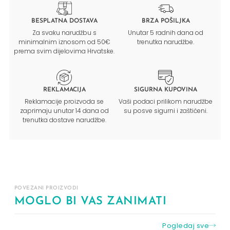
BESPLATNA DOSTAVA
BRZA POŠILJKA
Za svaku narudžbu s
Unutar 5 radnih dana od
minimalnim iznosom od 50€
trenutka narudžbe.
prema svim dijelovima Hrvatske.
REKLAMACIJA
SIGURNA KUPOVINA
Reklamacije proizvoda se
Vaši podaci prilikom narudžbe
zaprimaju unutar 14 dana od
su posve sigurni i zaštićeni.
trenutka dostave narudžbe.
POVEZANI PROIZVODI
MOGLO BI VAS ZANIMATI
Pogledaj sve