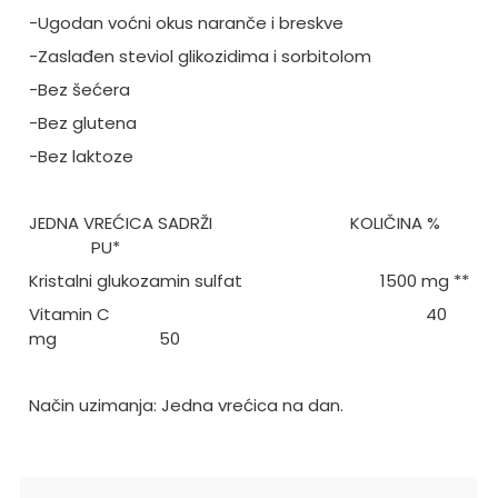
-Ugodan voćni okus naranče i breskve
-Zaslađen steviol glikozidima i sorbitolom
-Bez šećera
-Bez glutena
-Bez laktoze
JEDNA VREĆICA SADRŽI
KOLIČINA %
PU*
Kristalni glukozamin sulfat
1500 mg **
Vitamin C
40
mg
50
Način uzimanja: Jedna vrećica na dan.