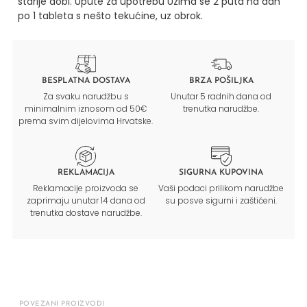
starije dobi.
Upute za upotrebu
Uzima se 2 puta na dan
po 1 tableta s nešto tekućine, uz obrok.
BESPLATNA DOSTAVA
BRZA POŠILJKA
Za svaku narudžbu s
Unutar 5 radnih dana od
minimalnim iznosom od 50€
trenutka narudžbe.
prema svim dijelovima Hrvatske.
REKLAMACIJA
SIGURNA KUPOVINA
Reklamacije proizvoda se
Vaši podaci prilikom narudžbe
zaprimaju unutar 14 dana od
su posve sigurni i zaštićeni.
trenutka dostave narudžbe.
POVEZANI PROIZVODI