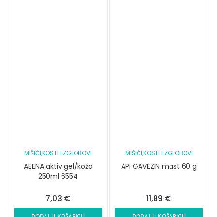
MIŠIĆI,KOSTI I ZGLOBOVI
MIŠIĆI,KOSTI I ZGLOBOVI
ABENA aktiv gel/koža
API GAVEZIN mast 60 g
250ml 6554
7,03
€
11,89
€
DODAJ U KOŠARICU
DODAJ U KOŠARICU