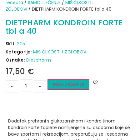
recepta
/
SAMOLIJEČENJE
/
MIŠIĆI,KOSTI I
ZGLOBOVI
/ DIETPHARM KONDROIN FORTE tbl a 40
DIETPHARM KONDROIN FORTE
tbl a 40
SKU:
2051
Kategorije:
MIŠIĆI,KOSTI I ZGLOBOVI
Oznake:
Dietpharm
17,50
€
DODAJ U KOŠARICU
-
+
Dodatak prehrani s glukozaminom i kondroitinom.
Kondroin Forte tablete namijenjene su osobama koje se
bave sportom i rekreacijom, preporučuju se i osobama