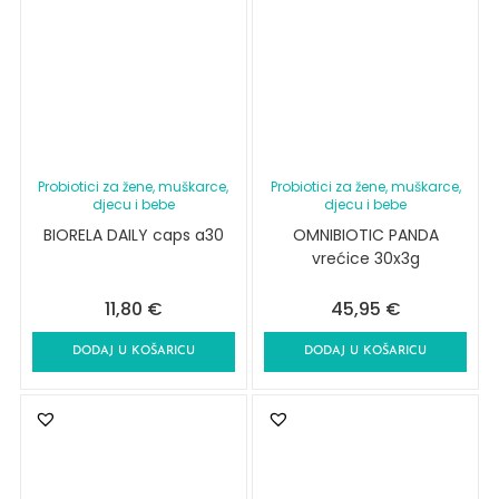
Probiotici za žene, muškarce,
Probiotici za žene, muškarce,
djecu i bebe
djecu i bebe
BIORELA DAILY caps a30
OMNIBIOTIC PANDA
vrećice 30x3g
11,80
€
45,95
€
DODAJ U KOŠARICU
DODAJ U KOŠARICU