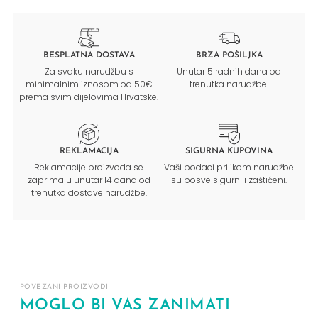
BESPLATNA DOSTAVA
BRZA POŠILJKA
Za svaku narudžbu s
Unutar 5 radnih dana od
minimalnim iznosom od 50€
trenutka narudžbe.
prema svim dijelovima Hrvatske.
REKLAMACIJA
SIGURNA KUPOVINA
Reklamacije proizvoda se
Vaši podaci prilikom narudžbe
zaprimaju unutar 14 dana od
su posve sigurni i zaštićeni.
trenutka dostave narudžbe.
POVEZANI PROIZVODI
MOGLO BI VAS ZANIMATI