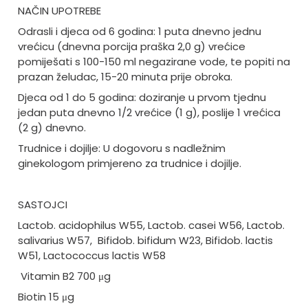
NAČIN UPOTREBE
Odrasli i djeca od 6 godina: 1 puta dnevno jednu
vrećicu (dnevna porcija praška 2,0 g) vrećice
pomiješati s 100-150 ml negazirane vode, te popiti na
prazan želudac, 15-20 minuta prije obroka.
Djeca od 1 do 5 godina: doziranje u prvom tjednu
jedan puta dnevno 1/2 vrećice (1 g), poslije 1 vrećica
(2 g) dnevno.
Trudnice i dojilje: U dogovoru s nadležnim
ginekologom primjereno za trudnice i dojilje.
SASTOJCI
Lactob. acidophilus W55, Lactob. casei W56, Lactob.
salivarius W57,
Bifidob. bifidum W23, Bifidob. lactis
W51, Lactococcus lactis W58
Vitamin B2 700 μg
Biotin 15 μg