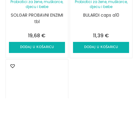
Probiotici za žene, muškarce,
Probiotici za žene, muškarce,
djecu i bebe
djecu i bebe
SOLGAR PROBAVNI ENZIMI
BULARDI caps a10
tbl
19,68
€
11,39
€
DODAJ U KOŠARICU
DODAJ U KOŠARICU