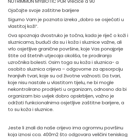
NUTRIMMUN MYBIOTIC PUR vrećice a 90
Ojačajte svoje zaštitne barijere
Sigurno Vam je poznata izreka „dobro se osjećati u
vlastitoj koži“.
Ova spoznaja dvostruko je točna, kada je riječ o koži i
sluznicama, budući da su i koža i sluznice važne, ali
vrlo osjetljive granične površine, koje Vas ponajprije
štite od štetnih utjecaja okoliša, te prodiranja
uzročnika bolesti. Osim toga su koža i sluznica- a
osobito sluznica crijeva – odgovorne za apsorpciju
hranjivih tvari, koje su od životne važnosti. Da tvari,
koje nisu nastale u vlastitom tijelu, ne bi mogle
nekontrolirano prodrijeti u organizam, odnosno da bi
organizam bio uvijek dobro opskrbljen, važno je
održati funkcionalnima osjetljive zaštitne barijere, a
to su koža i sluznice.
Jeste li znali da naše crijevo ima ogromnu površinu
koja iznosi cca. 400m2 što odgovara veličini teniskog