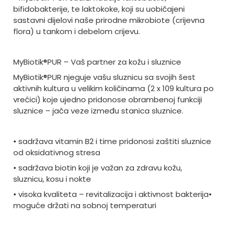
bifidobakterije, te laktokoke, koji su uobičajeni
sastavni dijelovi naše prirodne mikrobiote (crijevna
flora) u tankom i debelom crijevu.
MyBiotik®PUR – Vaš partner za kožu i sluznice
MyBiotik®PUR njeguje vašu sluznicu sa svojih šest
aktivnih kultura u velikim količinama (2 x 109 kultura po
vrećici) koje ujedno pridonose obrambenoj funkciji
sluznice – jača veze između stanica sluznice.
• sadržava vitamin B2 i time pridonosi zaštiti sluznice
od oksidativnog stresa
• sadržava biotin koji je važan za zdravu kožu,
sluznicu, kosu i nokte
• visoka kvaliteta – revitalizacija i aktivnost bakterija•
moguće držati na sobnoj temperaturi