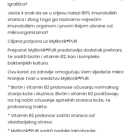
igrališta?
Jeste li znali da se u crijevu nalazi 80% imunoloških
stanica i zbog toga ga nazivamo najvećim
imunološkim organom i prvom linijom obrane od
mikroorganizama?
Ciljana potpora uz MyBiotik®PUR
Preparat MyBiotik®PUR predstavlja dodatak prehrani,
te sadrži biotin i vitamin B2, kao i kompleks
bakterijskih kultura.
Ovu korist za zdravlje omogućuju Vam sljedeće mikro
hranjive tvari u sredstvu MyBiotik®PUR:
* Biotin i Vitamin B2 pridonose očuvanju normalnog
stanja kože i sluznica. Biotin i vitamin B2 podržavaju
na taj način očuvanje epitelnih stanica kože, te
probavnog trakta.
* Vitamin B2 pridonosi zaštiti stanica od
oksidacijskog stresa.
* MyBiotik®PUR sadrži nadalje laktobacile,