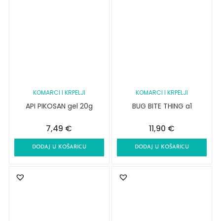
KOMARCI I KRPELJI
KOMARCI I KRPELJI
API PIKOSAN gel 20g
BUG BITE THING a1
7,49
€
11,90
€
DODAJ U KOŠARICU
DODAJ U KOŠARICU