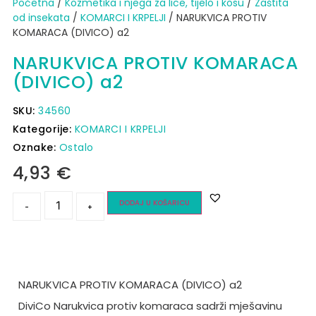
Početna
/
Kozmetika i njega za lice, tijelo i kosu
/
Zaštita
od insekata
/
KOMARCI I KRPELJI
/ NARUKVICA PROTIV
KOMARACA (DIVICO) a2
NARUKVICA PROTIV KOMARACA
(DIVICO) a2
SKU:
34560
Kategorije:
KOMARCI I KRPELJI
Oznake:
Ostalo
4,93
€
DODAJ U KOŠARICU
-
+
NARUKVICA PROTIV KOMARACA (DIVICO) a2
DiviCo Narukvica protiv komaraca sadrži mješavinu