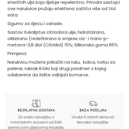
eteričnih ulja koja djeluje repelentno. Prirodni sastojci
ove narukvice pružaju efektivna zaštita više od 144
sata.
Sigurno za djecu i odrasle.
Sastav: Eukaliptus citriodora ulje, hidratizirano,
ciklizirano (redefinirano iz smjese cis- i trans-p-
metana-3,8 diol (Citridiol) 15%; Silikonska guma 85%
Primjena:
Narukvicu možete prikačiti na ruku, kolica, torbu za
pelene, ruksak ili bilo koji drugi predmet s kojeg
odaberete da želite odbijati komarce.
BESPLATNA DOSTAVA
BRZA POŠILJKA
Za svaku narudžbu s
Unutar 5 radnih dana od
minimalnim iznosom od 50€
trenutka narudžbe.
prema svim dijelovima Hrvatske.