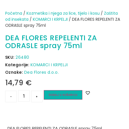
Početna
/
Kozmetika i njega za lice, tijelo i kosu
/
Zaštita
od insekata
/
KOMARCI I KRPELJI
/ DEA FLORES REPELENTI ZA
ODRASLE spray 75ml
DEA FLORES REPELENTI ZA
ODRASLE spray 75ml
SKU:
26480
Kategorije:
KOMARCI I KRPELJI
Oznake:
Dea Flores d.o.o.
14,79
€
DODAJ U KOŠARICU
-
+
DEA FLORES REPELENTI ZA ODRASLE spray 75ml