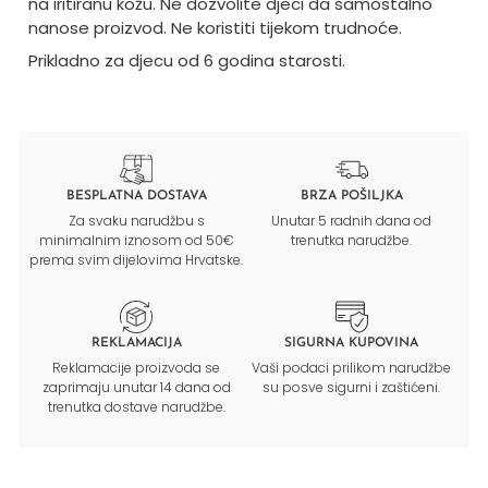
na iritiranu kožu. Ne dozvolite djeci da samostalno
nanose proizvod. Ne koristiti tijekom trudnoće.
Prikladno za djecu od 6 godina starosti.
BESPLATNA DOSTAVA
BRZA POŠILJKA
Za svaku narudžbu s
Unutar 5 radnih dana od
minimalnim iznosom od 50€
trenutka narudžbe.
prema svim dijelovima Hrvatske.
REKLAMACIJA
SIGURNA KUPOVINA
Reklamacije proizvoda se
Vaši podaci prilikom narudžbe
zaprimaju unutar 14 dana od
su posve sigurni i zaštićeni.
trenutka dostave narudžbe.