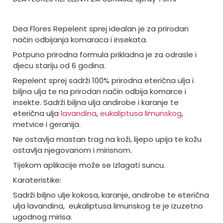
Dea Flores Repelent sprej idealan je za prirodan
način odbijanja komaraca i insekata.
Potpuno prirodna formula prikladna je za odrasle i
djecu stariju od 6 godina.
Repelent sprej sadrži 100% prirodna eterična ulja i
biljna ulja te na prirodan način odbija komarce i
insekte. Sadrži biljna ulja andirobe i karanje te
eterična ulja
lavandina
,
eukaliptusa limunskog
,
metvice i geranija.
Ne ostavlja mastan trag na koži, lijepo upija te kožu
ostavlja njegovanom i mirisnom.
Tijekom aplikacije može se izlagati suncu.
Karateristike:
Sadrži biljno ulje kokosa, karanje, andirobe te eterična
ulja lavandina, eukaliptusa limunskog te je izuzetno
ugodnog mirisa.