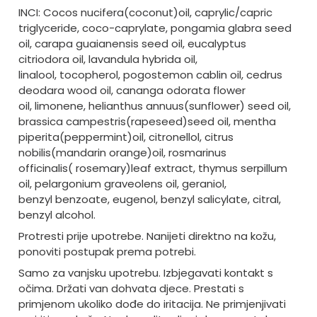
INCI: Cocos nucifera(coconut)oil, caprylic/capric
triglyceride, coco-caprylate, pongamia glabra seed
oil, carapa guaianensis seed oil, eucalyptus
citriodora oil, lavandula hybrida oil,
linalool, tocopherol, pogostemon cablin oil, cedrus
deodara wood oil, cananga odorata flower
oil, limonene, helianthus annuus(sunflower) seed oil,
brassica campestris(rapeseed)seed oil, mentha
piperita(peppermint)oil, citronellol, citrus
nobilis(mandarin orange)oil, rosmarinus
officinalis( rosemary)leaf extract, thymus serpillum
oil, pelargonium graveolens oil, geraniol,
benzyl benzoate, eugenol, benzyl salicylate, citral,
benzyl alcohol.
Protresti prije upotrebe. Nanijeti direktno na kožu,
ponoviti postupak prema potrebi.
Samo za vanjsku upotrebu. Izbjegavati kontakt s
očima. Držati van dohvata djece. Prestati s
primjenom ukoliko dođe do iritacija. Ne primjenjivati