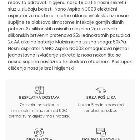
redovito održavati higijenu nosa te čistiti nosni sekret i
sluz u slučaju bolesti. Nano Aspiro NC003 električni
aspirator za nos brzo i nježno uklanja višak sluzi iz nosne
šupljine te olakšava simptome infekcije gornjih dišnih
putova.
3x silikonskih usisnih mlaznica
2x rezervnih
silikonskih brtvenih prstenova
25x jednokratnih posudica
2x AA alkalne baterije
Maksimalna usisna snaga: 50kPa
Nosni aspirator NANO Aspiro NC003 omogućava nježno i
jednostavno izvlačenje sekreta iz nosa nakon što se
nosna šupljina navlaži sa fiziološkom otopinom.
Postupak
čišćenja nosa je brz i higijenski.
BESPLATNA DOSTAVA
BRZA POŠILJKA
Za svaku narudžbu s
Unutar 5 radnih dana od
minimalnim iznosom od 50€
trenutka narudžbe.
prema svim dijelovima Hrvatske.
REKLAMACIJA
SIGURNA KUPOVINA