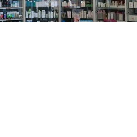
PREČKO
Slavenskog 6, Zagreb