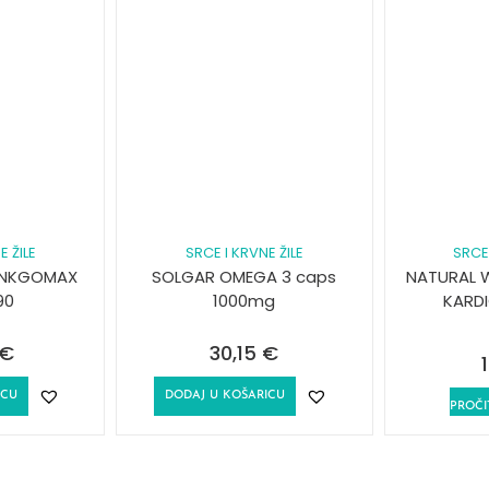
E ŽILE
SRCE I KRVNE ŽILE
SRCE 
INKGOMAX
SOLGAR OMEGA 3 caps
NATURAL 
90
1000mg
KARD
€
30,15
€
ICU
DODAJ U KOŠARICU
PROČI