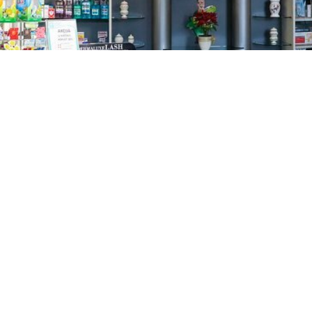
GAJNICE
Gandhijeva 3, Zagreb