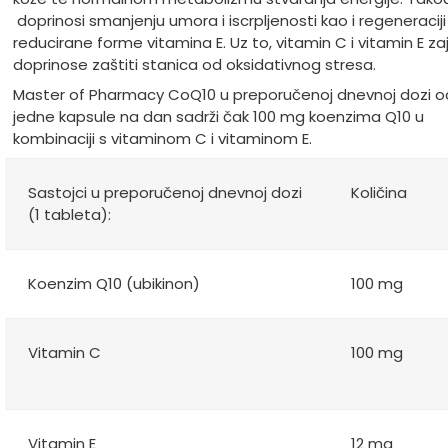
doprinosi smanjenju umora i iscrpljenosti kao i regeneraciji
reducirane forme vitamina E. Uz to, vitamin C i vitamin E z
doprinose zaštiti stanica od oksidativnog stresa.
Master of Pharmacy CoQ10 u preporučenoj dnevnoj dozi o
jedne kapsule na dan sadrži čak 100 mg koenzima Q10 u
kombinaciji s vitaminom C i vitaminom E.
Sastojci u preporučenoj dnevnoj dozi
Količina
(1 tableta):
Koenzim Q10 (ubikinon)
100 mg
Vitamin C
100 mg
Vitamin E
12 mg