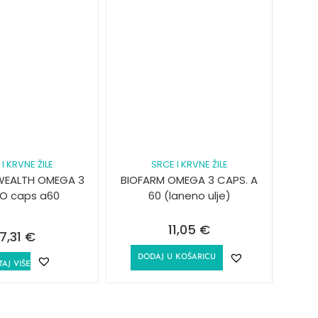
I KRVNE ŽILE
SRCE I KRVNE ŽILE
WEALTH OMEGA 3
BIOFARM OMEGA 3 CAPS. A
IO caps a60
60 (laneno ulje)
11,05
€
17,31
€
DODAJ U KOŠARICU
TAJ VIŠE