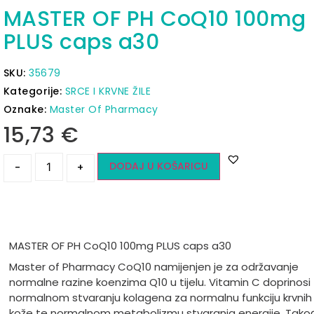
MASTER OF PH CoQ10 100mg
PLUS caps a30
SKU:
35679
Kategorije:
SRCE I KRVNE ŽILE
Oznake:
Master Of Pharmacy
15,73
€
DODAJ U KOŠARICU
-
+
MASTER OF PH CoQ10 100mg PLUS caps a30
Master of Pharmacy CoQ10 namijenjen je za održavanje
normalne razine koenzima Q10 u tijelu. Vitamin C doprinosi
normalnom stvaranju kolagena za normalnu funkciju krvnih ž
kože te normalnom metabolizmu stvaranja energije. Takođ