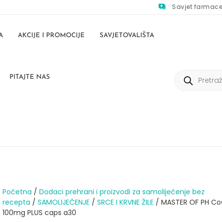
Savjet farmac
A
AKCIJE I PROMOCIJE
SAVJETOVALIŠTA
PITAJTE NAS
Početna
/
Dodaci prehrani i proizvodi za samoliječenje bez
recepta
/
SAMOLIJEČENJE
/
SRCE I KRVNE ŽILE
/ MASTER OF PH Co
100mg PLUS caps a30