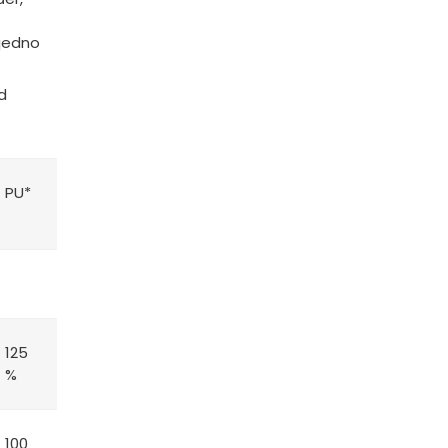
ajedno
d
PU*
125
%
100