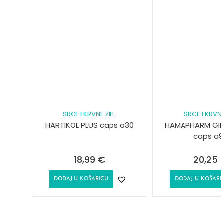
SRCE I KRVNE ŽILE
SRCE I KRVN
HARTIKOL PLUS caps a30
HAMAPHARM G
caps a
18,99
€
20,25
DODAJ U KOŠARICU
DODAJ U KOŠAR