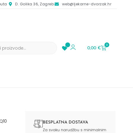
euta
D. Golika 36, Zagreb
web@ljekarne-dvorzak.hr
0
0,00
€
Q10
BESPLATNA DOSTAVA
Za svaku narudžbu s minimalnim