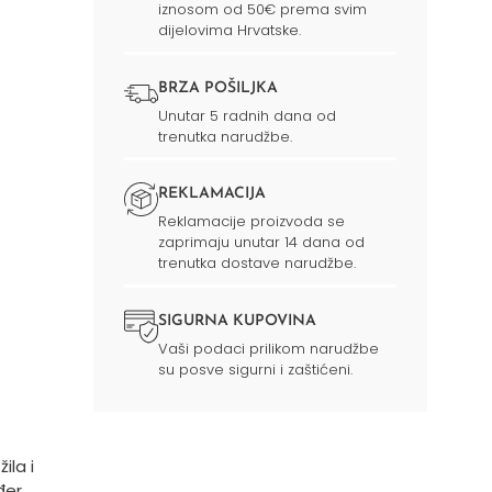
iznosom od 50€ prema svim
dijelovima Hrvatske.
BRZA POŠILJKA
Unutar 5 radnih dana od
trenutka narudžbe.
REKLAMACIJA
Reklamacije proizvoda se
zaprimaju unutar 14 dana od
trenutka dostave narudžbe.
SIGURNA KUPOVINA
Vaši podaci prilikom narudžbe
su posve sigurni i zaštićeni.
ila i
er,