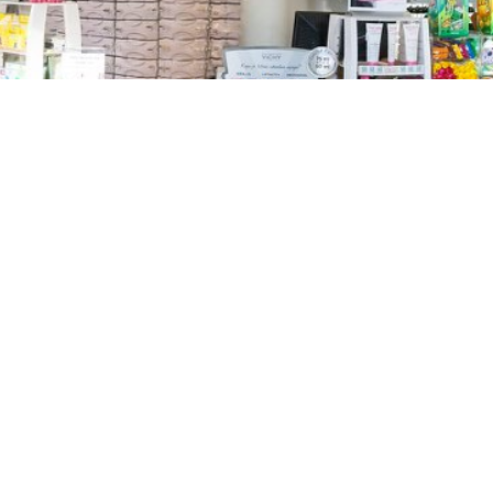
TREŠNJEVKA
Selska cesta 153, Zagreb