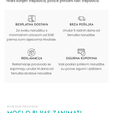
hrani korijen trepavica, potiče prirodni rast trepavica.
BESPLATNA DOSTAVA
BRZA POŠILJKA
Za svaku narudžbu s
Unutar 5 radnih dana od
minimalnim iznosom od 50€
trenutka narudžbe.
prema svim dijelovima Hrvatske.
REKLAMACIJA
SIGURNA KUPOVINA
Reklamacije proizvoda se
Vaši podaci prilikom narudžbe
zaprimaju unutar 14 dana od
su posve sigurni i zaštićeni.
trenutka dostave narudžbe.
POVEZANI PROIZVODI