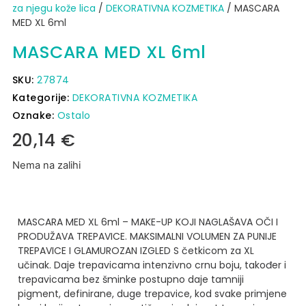
za njegu kože lica
/
DEKORATIVNA KOZMETIKA
/ MASCARA
MED XL 6ml
MASCARA MED XL 6ml
SKU:
27874
Kategorije:
DEKORATIVNA KOZMETIKA
Oznake:
Ostalo
20,14
€
Nema na zalihi
MASCARA MED XL 6ml – MAKE-UP KOJI NAGLAŠAVA OČI I
PRODUŽAVA TREPAVICE.
MAKSIMALNI VOLUMEN ZA PUNIJE
TREPAVICE I GLAMUROZAN IZGLED
S četkicom za XL
učinak.
Daje trepavicama intenzivno crnu boju, također i
trepavicama bez šminke postupno daje tamniji
pigment, definirane, duge trepavice, kod svake primjene