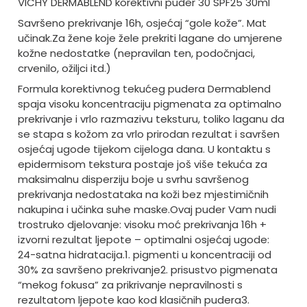
VICHY DERMABLEND korektivni puder 30 SPF25 30ml
Savršeno prekrivanje 16h, osjećaj “gole kože”. Mat
učinak.
Za žene koje žele prekriti lagane do umjerene
kožne nedostatke (nepravilan ten, podočnjaci,
crvenilo, ožiljci itd.)
Formula korektivnog tekućeg pudera Dermablend
spaja visoku koncentraciju pigmenata za optimalno
prekrivanje i vrlo razmazivu teksturu, toliko laganu da
se stapa s kožom za vrlo prirodan rezultat i savršen
osjećaj ugode tijekom cijeloga dana. U kontaktu s
epidermisom tekstura postaje još više tekuća za
maksimalnu disperziju boje u svrhu savršenog
prekrivanja nedostataka na koži bez mjestimičnih
nakupina i učinka suhe maske.
Ovaj puder Vam nudi
trostruko djelovanje: visoku moć prekrivanja 16h +
izvorni rezultat ljepote – optimalni osjećaj ugode:
24-satna hidratacija.
1. pigmenti u koncentraciji od
30% za savršeno prekrivanje
2. prisustvo pigmenata
“mekog fokusa” za prikrivanje nepravilnosti s
rezultatom ljepote kao kod klasičnih pudera
3.