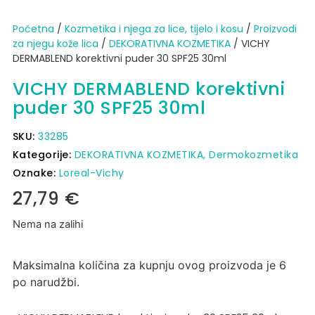
Početna
/
Kozmetika i njega za lice, tijelo i kosu
/
Proizvodi
za njegu kože lica
/
DEKORATIVNA KOZMETIKA
/ VICHY
DERMABLEND korektivni puder 30 SPF25 30ml
VICHY DERMABLEND korektivni
puder 30 SPF25 30ml
SKU:
33285
Kategorije:
DEKORATIVNA KOZMETIKA
,
Dermokozmetika
Oznake:
Loreal-Vichy
27,79
€
Nema na zalihi
Maksimalna količina za kupnju ovog proizvoda je 6
po narudžbi.