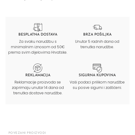
BESPLATNA DOSTAVA
BRZA POŠILJKA
Za svaku narudžbu s
Unutar 5 radnih dana od
minimalnim iznosom od 50€
trenutka narudžbe.
prema svim dijelovima Hrvatske.
REKLAMACIJA
SIGURNA KUPOVINA
Reklamacije proizvoda se
Vaši podaci prilikom narudžbe
zaprimaju unutar 14 dana od
su posve sigurni i zaštićeni.
trenutka dostave narudžbe.
POVEZANI PROIZVODI