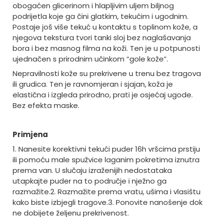
obogaćen glicerinom i hlapljivim uljem biljnog
podrijetla koje ga čini glatkim, tekućim i ugodnim.
Postaje još više tekuć u kontaktu s toplinom kože, a
njegova tekstura tvori tanki sloj bez naglašavanja
bora i bez masnog filma na koži. Ten je u potpunosti
ujednačen s prirodnim učinkom “gole kože”.
Nepravilnosti kože su prekrivene u trenu bez tragova
ili grudica. Ten je ravnomjeran i sjajan, koža je
elastična i izgleda prirodno, prati je osjećaj ugode.
Bez efekta maske.
Primjena
1. Nanesite korektivni tekući puder 16h vršcima prstiju
ili pomoću male spužvice laganim pokretima iznutra
prema van. U slučaju izraženijih nedostataka
utapkajte puder na to područje i nježno ga
razmažite.
2. Razmažite prema vratu, ušima i vlasištu
kako biste izbjegli tragove.
3. Ponovite nanošenje dok
ne dobijete željenu prekrivenost.