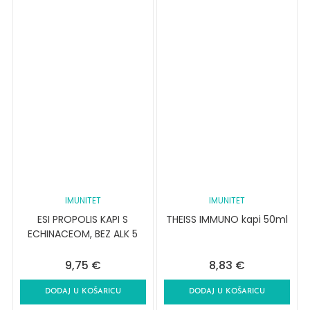
IMUNITET
IMUNITET
ESI PROPOLIS KAPI S
THEISS IMMUNO kapi 50ml
ECHINACEOM, BEZ ALK 5
9,75
€
8,83
€
DODAJ U KOŠARICU
DODAJ U KOŠARICU