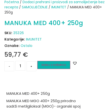
Početna
/
Dodaci prehrani i proizvodi za samoliječenje bez
recepta
/
SAMOLIJEČENJE
/
IMUNITET
/ MANUKA MED 400+
250g
MANUKA MED 400+ 250g
SKU:
35326
Kategorije:
IMUNITET
Oznake:
Ostalo
59,77
€
DODAJ U KOŠARICU
-
+
MANUKA MED 400+ 250g
MANUKA MED MGO 400+ 250g prirodno
sadrži metilglioksal (MGO)- organski spoj