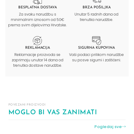
BESPLATNA DOSTAVA
BRZA POŠILJKA
Za svaku narudžbu s
Unutar 5 radnih dana od
minimalnim iznosom od 50€
trenutka narudžbe.
prema svim dijelovima Hrvatske.
REKLAMACIJA
SIGURNA KUPOVINA
Reklamacije proizvoda se
Vaši podaci prilikom narudžbe
zaprimaju unutar 14 dana od
su posve sigurni i zaštićeni.
trenutka dostave narudžbe.
POVEZANI PROIZVODI
MOGLO BI VAS ZANIMATI
Pogledaj sve