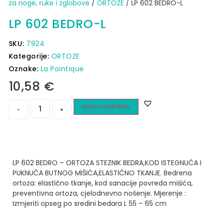
za noge, ruke i zglobove
/
ORTOZE
/ LP 602 BEDRO-L
LP 602 BEDRO-L
SKU:
7924
Kategorije:
ORTOZE
Oznake:
La Pointique
10,58
€
DODAJ U KOŠARICU
-
+
LP 602 BEDRO – ORTOZA STEZNIK BEDRA,KOD ISTEGNUĆA I
PUKNUĆA BUTNOG MIŠIĆA,ELASTIČNO TKANJE.
Bedrena
ortoza: elastično tkanje, kod sanacije povreda mišića,
preventivna ortoza, cjelodnevno nošenje.
Mjerenje :
Izmjeriti opseg po sredini bedara
L 55 – 65 cm