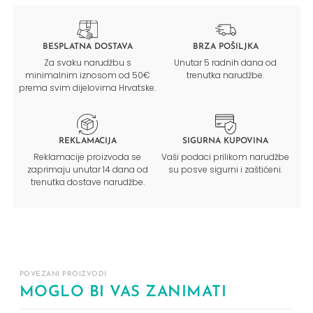
BESPLATNA DOSTAVA
BRZA POŠILJKA
Za svaku narudžbu s
Unutar 5 radnih dana od
minimalnim iznosom od 50€
trenutka narudžbe.
prema svim dijelovima Hrvatske.
REKLAMACIJA
SIGURNA KUPOVINA
Reklamacije proizvoda se
Vaši podaci prilikom narudžbe
zaprimaju unutar 14 dana od
su posve sigurni i zaštićeni.
trenutka dostave narudžbe.
POVEZANI PROIZVODI
MOGLO BI VAS ZANIMATI