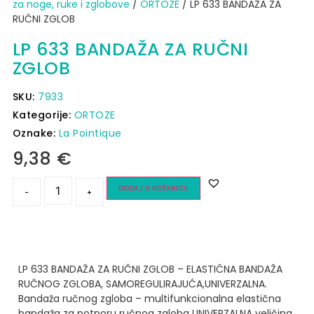
za noge, ruke i zglobove
/
ORTOZE
/ LP 633 BANDAŽA ZA
RUČNI ZGLOB
LP 633 BANDAŽA ZA RUČNI
ZGLOB
SKU:
7933
Kategorije:
ORTOZE
Oznake:
La Pointique
9,38
€
DODAJ U KOŠARICU
-
+
LP 633 BANDAŽA ZA RUČNI ZGLOB – ELASTIČNA BANDAŽA
RUČNOG ZGLOBA, SAMOREGULIRAJUĆA,UNIVERZALNA.
Bandaža ručnog zgloba
– multifunkcionalna elastična
bandaža za potporu ručnog zgloba
UNIVERZALNA veličina