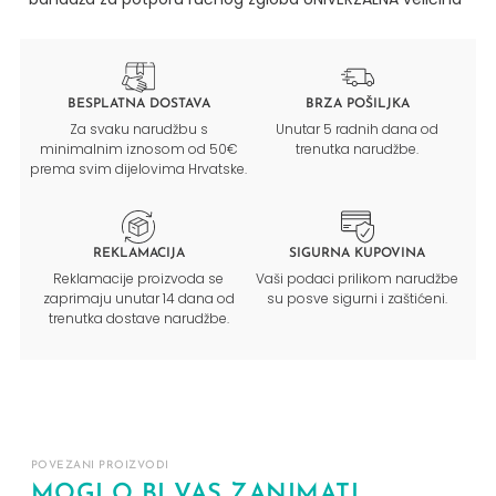
BESPLATNA DOSTAVA
BRZA POŠILJKA
Za svaku narudžbu s
Unutar 5 radnih dana od
minimalnim iznosom od 50€
trenutka narudžbe.
prema svim dijelovima Hrvatske.
REKLAMACIJA
SIGURNA KUPOVINA
Reklamacije proizvoda se
Vaši podaci prilikom narudžbe
zaprimaju unutar 14 dana od
su posve sigurni i zaštićeni.
trenutka dostave narudžbe.
POVEZANI PROIZVODI
MOGLO BI VAS ZANIMATI