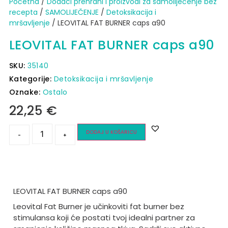
Početna
/
Dodaci prehrani i proizvodi za samoliječenje bez
recepta
/
SAMOLIJEČENJE
/
Detoksikacija i
mršavljenje
/ LEOVITAL FAT BURNER caps a90
LEOVITAL FAT BURNER caps a90
SKU:
35140
Kategorije:
Detoksikacija i mršavljenje
Oznake:
Ostalo
22,25
€
DODAJ U KOŠARICU
-
+
LEOVITAL FAT BURNER caps a90
Leovital Fat Burner je učinkoviti fat burner bez
stimulansa koji će postati tvoj idealni partner za