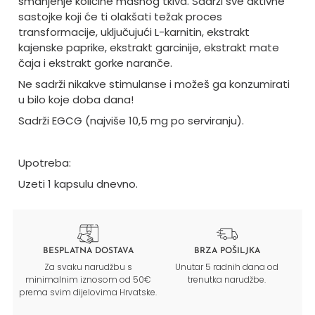
smanjenje količine masnog tkiva. Sadrži sve aktivne
sastojke koji će ti olakšati težak proces
transformacije, uključujući L-karnitin, ekstrakt
kajenske paprike, ekstrakt garcinije, ekstrakt mate
čaja i ekstrakt gorke naranče.
Ne sadrži nikakve stimulanse i možeš ga konzumirati
u bilo koje doba dana!
Sadrži EGCG (najviše 10,5 mg po serviranju).
Upotreba:
Uzeti 1 kapsulu dnevno.
BESPLATNA DOSTAVA
BRZA POŠILJKA
Za svaku narudžbu s
Unutar 5 radnih dana od
minimalnim iznosom od 50€
trenutka narudžbe.
prema svim dijelovima Hrvatske.