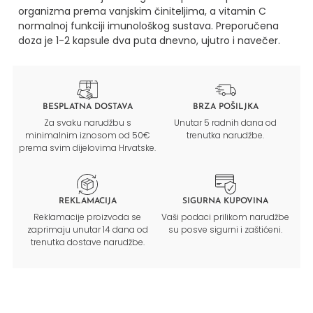
organizma prema vanjskim činiteljima, a vitamin C
normalnoj funkciji imunološkog sustava.
Preporučena
doza je 1-2 kapsule dva puta dnevno, ujutro i navečer.
BESPLATNA DOSTAVA
BRZA POŠILJKA
Za svaku narudžbu s
Unutar 5 radnih dana od
minimalnim iznosom od 50€
trenutka narudžbe.
prema svim dijelovima Hrvatske.
REKLAMACIJA
SIGURNA KUPOVINA
Reklamacije proizvoda se
Vaši podaci prilikom narudžbe
zaprimaju unutar 14 dana od
su posve sigurni i zaštićeni.
trenutka dostave narudžbe.