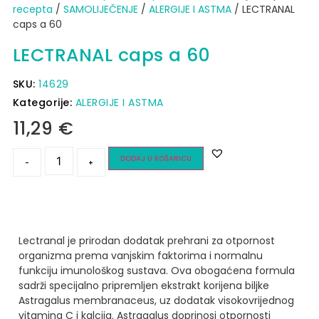
recepta
/
SAMOLIJEČENJE
/
ALERGIJE I ASTMA
/ LECTRANAL
caps a 60
LECTRANAL caps a 60
SKU:
14629
Kategorije:
ALERGIJE I ASTMA
11,29
€
DODAJ U KOŠARICU
-
+
Lectranal je prirodan dodatak prehrani za otpornost
organizma prema vanjskim faktorima i normalnu
funkciju imunološkog sustava.
Ova obogaćena formula
sadrži specijalno pripremljen ekstrakt korijena biljke
Astragalus membranaceus, uz dodatak visokovrijednog
vitamina C i kalcija.
Astragalus doprinosi otpornosti