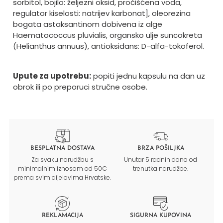
sorbitol, bojilo: željezni oksid, pročišćena voda,
regulator kiselosti: natrijev karbonat], oleorezina
bogata astaksantinom dobivena iz alge
Haematococcus pluvialis, organsko ulje suncokreta
(Helianthus annuus), antioksidans: D-alfa-tokoferol.
Upute za upotrebu:
popiti jednu kapsulu na dan uz
obrok ili po preporuci stručne osobe.
BESPLATNA DOSTAVA
BRZA POŠILJKA
Za svaku narudžbu s
Unutar 5 radnih dana od
minimalnim iznosom od 50€
trenutka narudžbe.
prema svim dijelovima Hrvatske.
REKLAMACIJA
SIGURNA KUPOVINA