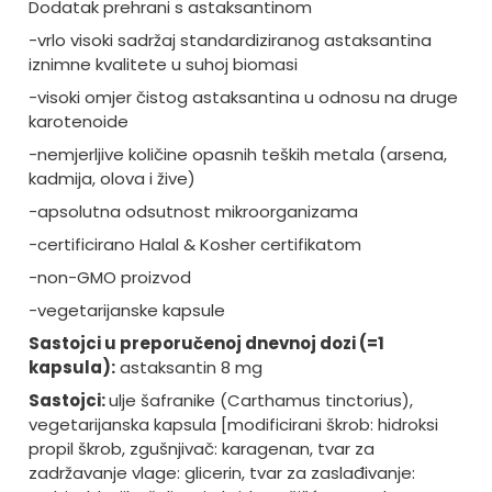
Dodatak prehrani s astaksantinom
-vrlo visoki sadržaj standardiziranog astaksantina
iznimne kvalitete u suhoj biomasi
-visoki omjer čistog astaksantina u odnosu na druge
karotenoide
-nemjerljive količine opasnih teških metala (arsena,
kadmija, olova i žive)
-apsolutna odsutnost mikroorganizama
-certificirano Halal & Kosher certifikatom
-non-GMO proizvod
-vegetarijanske kapsule
Sastojci u preporučenoj dnevnoj dozi (=1
kapsula):
astaksantin 8 mg
Sastojci:
ulje šafranike (Carthamus tinctorius),
vegetarijanska kapsula [modificirani škrob: hidroksi
propil škrob, zgušnjivač: karagenan, tvar za
zadržavanje vlage: glicerin, tvar za zaslađivanje: