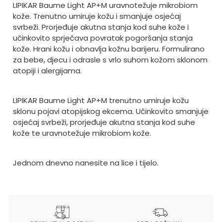
LIPIKAR Baume Light AP+M uravnotežuje mikrobiom
kože. Trenutno umiruje kožu i smanjuje osjećaj
svrbeži. Prorjeđuje akutna stanja kod suhe kože i
učinkovito sprječava povratak pogoršanja stanja
kože. Hrani kožu i obnavlja kožnu barijeru. Formulirano
za bebe, djecu i odrasle s vrlo suhom kožom sklonom
atopiji i alergijama.
LIPIKAR Baume Light AP+M trenutno umiruje kožu
sklonu pojavi atopijskog ekcema. Učinkovito smanjuje
osjećaj svrbeži, prorjeđuje akutna stanja kod suhe
kože te uravnotežuje mikrobiom kože.
Jednom dnevno nanesite na lice i tijelo.