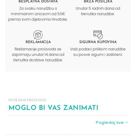
BESPLATNA DOSTAVA
BRZA POŠILJKA
Za svaku narudžbu s
Unutar 5 radnih dana od
minimalnim iznosom od 50€
trenutka narudžbe.
prema svim dijelovima Hrvatske.
REKLAMACIJA
SIGURNA KUPOVINA
Reklamacije proizvoda se
Vaši podaci prilikom narudžbe
zaprimaju unutar 14 dana od
su posve sigurni i zaštićeni.
trenutka dostave narudžbe.
POVEZANI PROIZVODI
MOGLO BI VAS ZANIMATI
Pogledaj sve