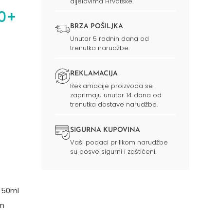
dijelovima Hrvatske.
50+
BRZA POŠILJKA
Unutar 5 radnih dana od
trenutka narudžbe.
REKLAMACIJA
Reklamacije proizvoda se
zaprimaju unutar 14 dana od
trenutka dostave narudžbe.
SIGURNA KUPOVINA
Vaši podaci prilikom narudžbe
su posve sigurni i zaštićeni.
 50ml
im