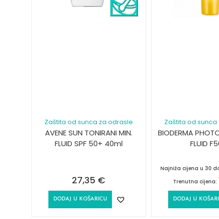
Zaštita od sunca za odrasle
Zaštita od sunca
AVENE SUN TONIRANI MIN.
BIODERMA PHOT
FLUID SPF 50+ 40ml
FLUID F
Najniža cijena u 30 
27,35
€
Trenutna cijena:
DODAJ U KOŠARICU
DODAJ U KOŠAR