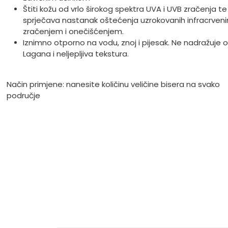
Štiti kožu od vrlo širokog spektra UVA i UVB zračenja te
sprječava nastanak oštećenja uzrokovanih infracrven
zračenjem i onečišćenjem.
Iznimno otporno na vodu, znoj i pijesak. Ne nadražuje o
Lagana i neljepljiva tekstura.
Način primjene: nanesite količinu veličine bisera na svako
područje