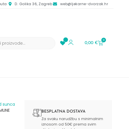
euta
D. Golika 36, Zagreb
web@ljekarne-dvorzak.hr
0
0,00
€
d sunca​
VMUNE
BESPLATNA DOSTAVA
Za svaku narudžbu s minimalnim
iznosom od 50€ prema svim