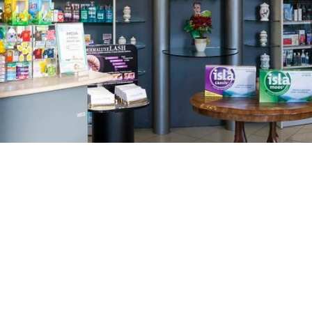
GAJNICE
Gandhijeva 3, Zagreb
01/3461-431