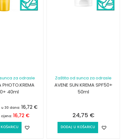
 sunca za odrasle
Zaštita od sunca za odrasle
A PHOTO.KREMA
AVENE SUN KREMA SPF50+
0+ 40ml
50ml
16,72
€
a u 30 dana:
24,75
€
16,72
€
 cijena:
 KOŠARICU
DODAJ U KOŠARICU