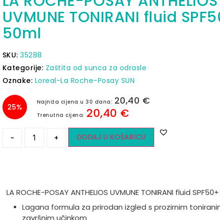
LA ROCHE-POSAY ANTHELIOS
UVMUNE TONIRANI fluid SPF
50ml
SKU:
35288
Kategorije:
Zaštita od sunca za odrasle
Oznake:
Loreal-La Roche-Posay SUN
20,40
€
Najniža cijena u 30 dana:
25%
20,40
€
Trenutna cijena:
DODAJ U KOŠARICU
-
+
LA ROCHE-POSAY ANTHELIOS UVMUNE TONIRANI fluid SPF50+
Lagana formula za prirodan izgled s prozirnim toniran
završnim učinkom