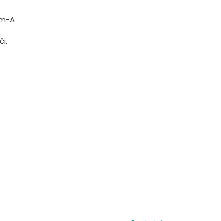
im-A
či.