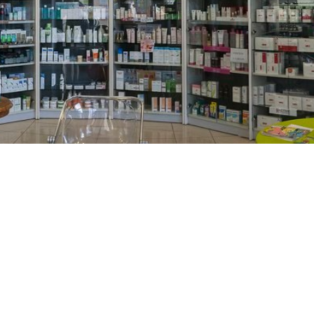
PREČKO
Slavenskog 6, Zagreb
01/3885-672