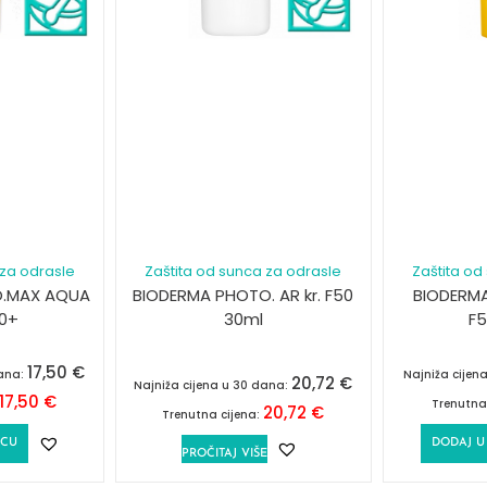
 za odrasle
Zaštita od sunca za odrasle
Zaštita od
O.MAX AQUA
BIODERMA PHOTO. AR kr. F50
BIODERM
50+
30ml
F5
17,50
€
dana:
Najniža cijen
20,72
€
Najniža cijena u 30 dana:
17,50
€
Trenutna
20,72
€
Trenutna cijena:
ICU
DODAJ U
PROČITAJ VIŠE