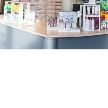
TREŠNJEVKA
Selska cesta 153, Zagreb
01/3022-794