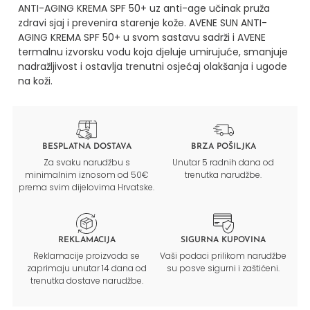
ANTI-AGING KREMA SPF 50+ uz anti-age učinak pruža
zdravi sjaj i prevenira starenje kože. AVENE SUN ANTI-
AGING KREMA SPF 50+ u svom sastavu sadrži i AVENE
termalnu izvorsku vodu koja djeluje umirujuće, smanjuje
nadražljivost i ostavlja trenutni osjećaj olakšanja i ugode
na koži.
BESPLATNA DOSTAVA
BRZA POŠILJKA
Za svaku narudžbu s
Unutar 5 radnih dana od
minimalnim iznosom od 50€
trenutka narudžbe.
prema svim dijelovima Hrvatske.
REKLAMACIJA
SIGURNA KUPOVINA
Reklamacije proizvoda se
Vaši podaci prilikom narudžbe
zaprimaju unutar 14 dana od
su posve sigurni i zaštićeni.
trenutka dostave narudžbe.