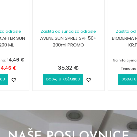
 za odrasle
Zaštita od sunca za odrasle
Zaštita od
.AFTER SUN
AVENE SUN SPREJ SPF 50+
BIODERMA 
200 ML
200ml PROMO
KR.
14,46
€
ana:
Najniža cijen
35,32
€
14,46
€
Trenutna 
ICU
DODAJ U KOŠARICU
DODAJ U
NAŠE POSLOVNICE