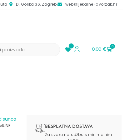
euta
D. Golika 36, Zagreb
web@ljekarne-dvorzak.hr
0
0,00
€
d sunca​
VMUNE
BESPLATNA DOSTAVA
Za svaku narudžbu s minimalnim