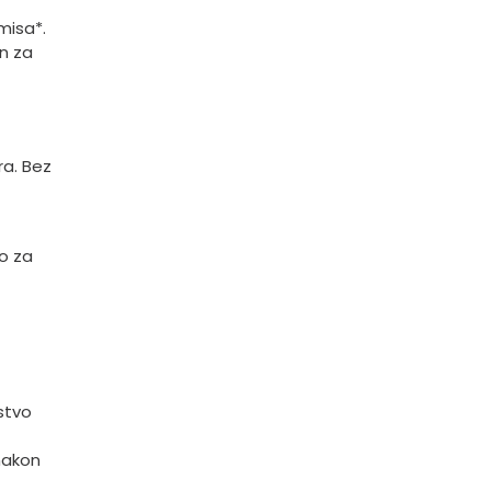
misa*.
an za
ra. Bez
no za
stvo
nakon