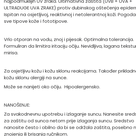
najpodmuklijih UV zraka. Ultimativna zaštita (UVB + UVA +
ULTRADUGE UVA ZRAKE) protiv dubinskog oštećenja epider
Ispitan na osjetljivoj, reaktivnoj i netolerantnoj koži. Pogod
sve tipove kože i fototipove.
Vrlo otporan na vodu, znoj i pijesak. Optimalna tolerancija.
Formuliran da limitira iritaciju očiju. Nevidljiva, lagana tekstu
mirisa.
Za osjetljivu kožu i kožu sklonu reakcijama. Također priklad
kožu sklonu alergiji na sunce.
Može se nanijeti oko očiju.
Hipoalergensko.
NANOŠENJE:
Za svakodnevnu upotrebu i izlaganje suncu. Nanesite sred
za zaštitu od sunca netom prije izlaganja suncu. Sredstvo
nanosite često i obilno da bi se održala zaštita, posebno 
znojenja ili brisanja ručnikom.