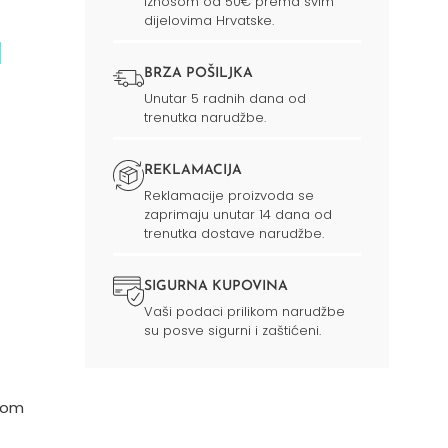
iznosom od 50€ prema svim
dijelovima Hrvatske.
l
BRZA POŠILJKA
Unutar 5 radnih dana od
trenutka narudžbe.
REKLAMACIJA
Reklamacije proizvoda se
zaprimaju unutar 14 dana od
trenutka dostave narudžbe.
SIGURNA KUPOVINA
Vaši podaci prilikom narudžbe
su posve sigurni i zaštićeni.
rom