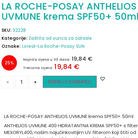
LA ROCHE-POSAY ANTHELIOS
UVMUNE krema SPF50+ 50m
SKU:
32228
Kategorije:
Zaštita od sunca za odrasle
Oznake:
Loreal-La Roche-Posay SUN
19,84
€
Najniža cijena u 30 dana:
25%
19,84
€
Trenutna cijena:
DODAJ U KOŠARICU
-
+
LA ROCHE-POSAY ANTHELIOS UVMUNE krema SPF50+ 50ml
ANTHELIOS UVMUNE 400 HIDRATANTNA KREMA SPF50+ s filte
MEXORYL400, našim najučinkovitijim UV filterom koji štiti od