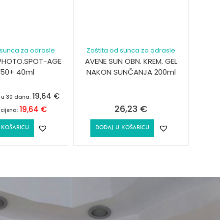
 sunca za odrasle
Zaštita od sunca za odrasle
PHOTO.SPOT-AGE
AVENE SUN OBN. KREM. GEL
F50+ 40ml
NAKON SUNČANJA 200ml
19,64
€
a u 30 dana:
26,23
€
19,64
€
cijena:
 KOŠARICU
DODAJ U KOŠARICU