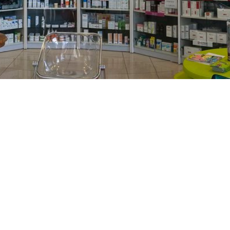
PREČKO
Slavenskog 6, Zagreb
01/3885-672
099/2681-389
precko@ljekarne-
dvorzak.hr