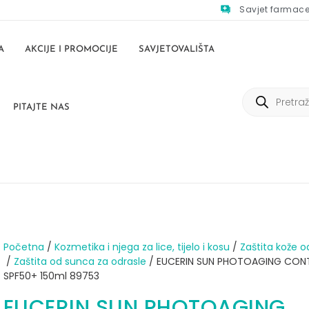
Savjet farmac
A
AKCIJE I PROMOCIJE
SAVJETOVALIŠTA
PITAJTE NAS
Početna
/
Kozmetika i njega za lice, tijelo i kosu
/
Zaštita kože o
/
Zaštita od sunca za odrasle
/ EUCERIN SUN PHOTOAGING CONT
SPF50+ 150ml 89753
EUCERIN SUN PHOTOAGING