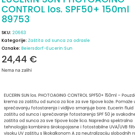
CONTROL los. SPF50+ 150ml
89753
SKU:
20663
Kategorije:
Zaštita od sunca za odrasle
Oznake:
Beiersdorf-Eucerin Sun
24,44
€
Nema na zalihi
EUCERIN SUN los. PHOTOAGING CONTROL SPF50+ 150ml – Pouz
krema za zaštitu od sunca za lice za sve tipove kože. Pomaže 
sprečavanju fotostarenja i vidljivo smanjuje bore.
Eucerin fluid
zaštitu od sunca i sprečavanje fotostarenja SPF 50 je svakod
zaštita od sunca za sve tipove kože lica. Napredna spektralna
tehnologija kombinira širokopojasne i fotostabilne UVA/UVB filt
visoku UV zaštitu s likokalkonom A za neutralizaciju slobodnih r