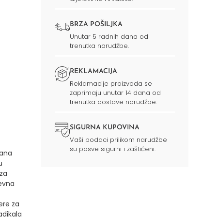
BRZA POŠILJKA
Unutar 5 radnih dana od
trenutka narudžbe.
REKLAMACIJA
Reklamacije proizvoda se
zaprimaju unutar 14 dana od
trenutka dostave narudžbe.
SIGURNA KUPOVINA
Vaši podaci prilikom narudžbe
su posve sigurni i zaštićeni.
dana
u
 za
nevna
ere za
adikala