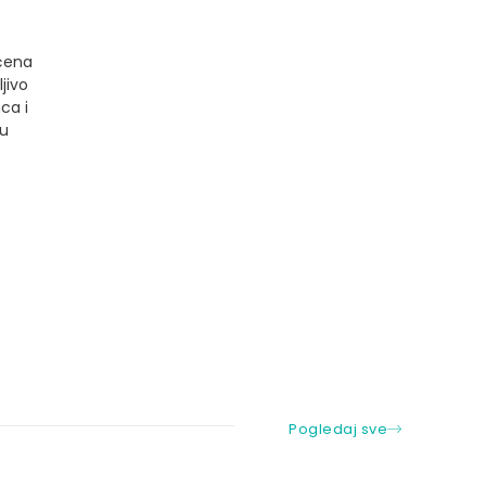
ćena
jivo
ca i
nu
Pogledaj sve