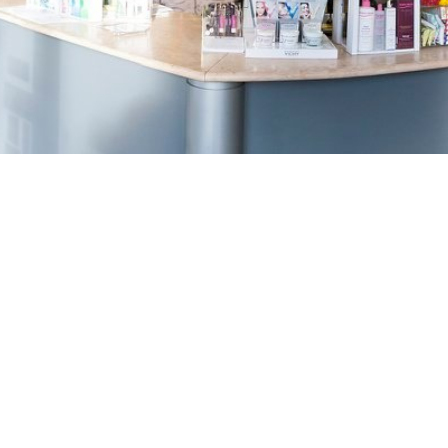
TREŠNJEVKA
Selska cesta 153, Zagreb
01/3022-794
099/2681-387
selska@ljekarne-
dvorzak.hr