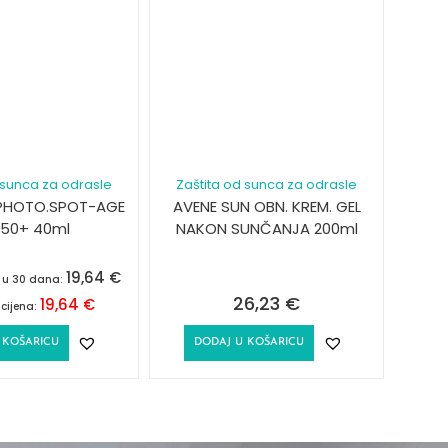
 sunca za odrasle
Zaštita od sunca za odrasle
PHOTO.SPOT-AGE
AVENE SUN OBN. KREM. GEL
F50+ 40ml
NAKON SUNČANJA 200ml
19,64
€
a u 30 dana:
26,23
€
19,64
€
cijena:
 KOŠARICU
DODAJ U KOŠARICU