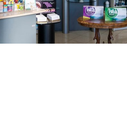
GAJNICE
Gandhijeva 3, Zagreb
01/3461-431
098/452-128
gajnice@ljekarne-
dvorzak.hr