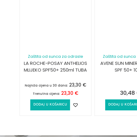
Zaštita od sunca za odrasle
Zaštita od sunca
LA ROCHE-POSAY ANTHELIOS
AVENE SUN MINER
MLIJEKO SPF50+ 250ml TUBA
SPF 50+ 1
23,30
€
Najniža cijena u 30 dana:
30,48
23,30
€
Trenutna cijena:
DODAJ U KOŠARICU
DODAJ U KOŠAR