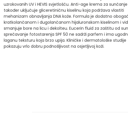
uzrokovanih UV i HEVIS svjetlošću. Anti-age krema za sunčanje
također uključuje gliceretiničnu kiselinu koja podržava vlastiti
mehanizam obnavljanja DNA kože.
Formula je dodatno oboga
kratkolančanom i dugolančanom hijaluronskom kiselinom i vidl
smanjuje bore na licu i dekolteu.
Eucerin fluid za zaštitu od sun
sprečavanje fotostarenja SPF 50 ne sadrži parfem i ima ugod
laganu teksturu koja brzo upija. Kliničke i dermatološke studije
pokazuju vrlo dobru podnošljivost na osjetljivoj koži.