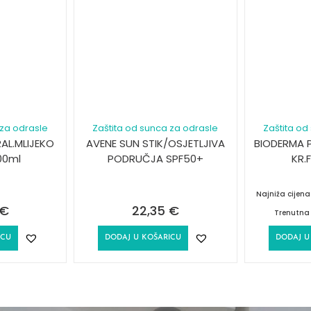
 za odrasle
Zaštita od sunca za odrasle
Zaštita od
AL.MLIJEKO
AVENE SUN STIK/OSJETLJIVA
BIODERMA 
00ml
PODRUČJA SPF50+
KR.
Najniža cijen
€
22,35
€
Trenutna 
ICU
DODAJ U KOŠARICU
DODAJ U