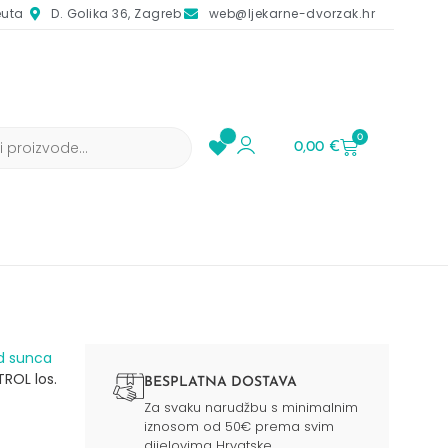
euta
D. Golika 36, Zagreb
web@ljekarne-dvorzak.hr
0
0,00
€
d sunca​
ROL los.
BESPLATNA DOSTAVA
Za svaku narudžbu s minimalnim
iznosom od 50€ prema svim
dijelovima Hrvatske.