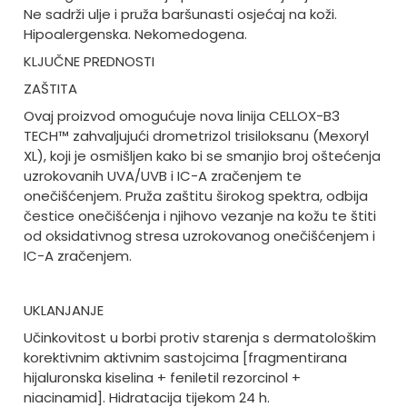
Ne sadrži ulje i pruža baršunasti osjećaj na koži.
Hipoalergenska. Nekomedogena.
KLJUČNE PREDNOSTI
ZAŠTITA
Ovaj proizvod omogućuje nova linija CELLOX-B3
TECH™ zahvaljujući drometrizol trisiloksanu (Mexoryl
XL), koji je osmišljen kako bi se smanjio broj oštećenja
uzrokovanih UVA/UVB i IC-A zračenjem te
onečišćenjem. Pruža zaštitu širokog spektra, odbija
čestice onečišćenja i njihovo vezanje na kožu te štiti
od oksidativnog stresa uzrokovanog onečišćenjem i
IC-A zračenjem.
UKLANJANJE
Učinkovitost u borbi protiv starenja s dermatološkim
korektivnim aktivnim sastojcima [fragmentirana
hijaluronska kiselina + feniletil rezorcinol +
niacinamid]. Hidratacija tijekom 24 h.