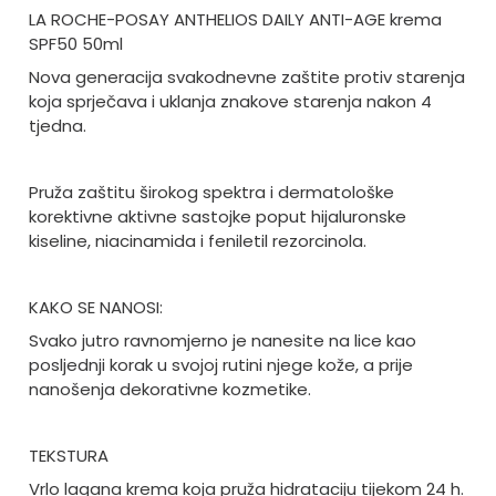
LA ROCHE-POSAY ANTHELIOS DAILY ANTI-AGE krema
SPF50 50ml
Nova generacija svakodnevne zaštite protiv starenja
koja sprječava i uklanja znakove starenja nakon 4
tjedna.
Pruža zaštitu širokog spektra i dermatološke
korektivne aktivne sastojke poput hijaluronske
kiseline, niacinamida i feniletil rezorcinola.
KAKO SE NANOSI:
Svako jutro ravnomjerno je nanesite na lice kao
posljednji korak u svojoj rutini njege kože, a prije
nanošenja dekorativne kozmetike.
TEKSTURA
Vrlo lagana krema koja pruža hidrataciju tijekom 24 h.