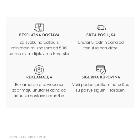
BESPLATNA DOSTAVA
BRZA POŠILJKA
Za svaku narudžbu s
Unutar 5 radnih dana od
minimalnim iznosom od 50€
trenutka narudžbe.
prema svim dijelovima Hrvatske.
REKLAMACIJA
SIGURNA KUPOVINA
Reklamacije proizvoda se
Vaši podaci prilikom narudžbe
zaprimaju unutar 14 dana od
su posve sigurni i zaštićeni.
trenutka dostave narudžbe.
POVEZANI PROIZVODI