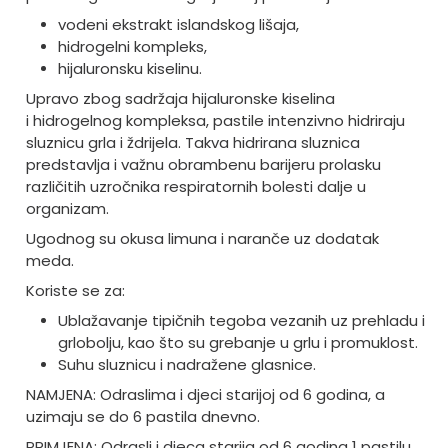
vodeni ekstrakt islandskog lišaja,
hidrogelni kompleks,
hijaluronsku kiselinu.
Upravo zbog sadržaja hijaluronske kiselina
i hidrogelnog kompleksa, pastile intenzivno hidriraju
sluznicu grla i ždrijela. Takva hidrirana sluznica
predstavlja i važnu obrambenu barijeru prolasku
različitih uzročnika respiratornih bolesti dalje u
organizam.
Ugodnog su okusa limuna i naranče uz dodatak
meda.
Koriste se za:
Ublažavanje tipičnih tegoba vezanih uz prehladu i
grlobolju, kao što su grebanje u grlu i promuklost.
Suhu sluznicu i nadražene glasnice.
NAMJENA: Odraslima i djeci starijoj od 6 godina, a
uzimaju se do 6 pastila dnevno.
PRIMJENA: Odrasli i djeca starija od 6 godina 1 pastilu