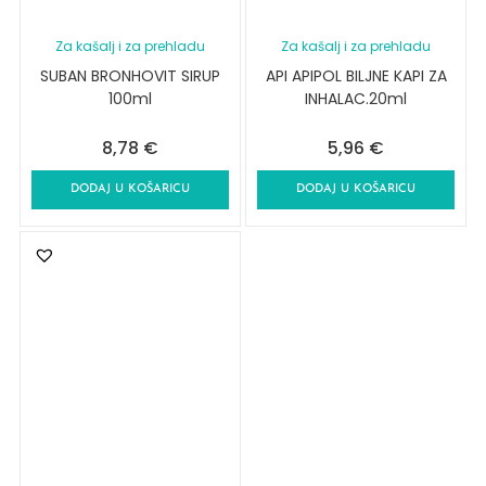
Za kašalj i za prehladu
Za kašalj i za prehladu
SUBAN BRONHOVIT SIRUP
API APIPOL BILJNE KAPI ZA
100ml
INHALAC.20ml
8,78
€
5,96
€
DODAJ U KOŠARICU
DODAJ U KOŠARICU