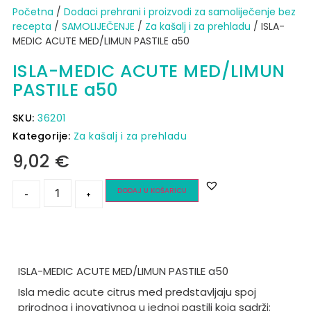
Početna
/
Dodaci prehrani i proizvodi za samoliječenje bez
recepta
/
SAMOLIJEČENJE
/
Za kašalj i za prehladu
/ ISLA-
MEDIC ACUTE MED/LIMUN PASTILE a50
ISLA-MEDIC ACUTE MED/LIMUN
PASTILE a50
SKU:
36201
Kategorije:
Za kašalj i za prehladu
9,02
€
DODAJ U KOŠARICU
-
+
ISLA-MEDIC ACUTE MED/LIMUN PASTILE a50
Isla medic acute citrus med predstavljaju spoj
prirodnog i inovativnog u jednoj pastili koja sadrži: