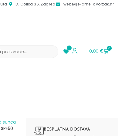
euta
D. Golika 36, Zagreb
web@ljekarne-dvorzak.hr
0
0,00
€
d sunca​
 SPF50
BESPLATNA DOSTAVA