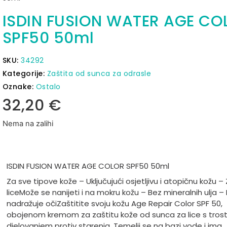
ISDIN FUSION WATER AGE CO
SPF50 50ml
SKU:
34292
Kategorije:
Zaštita od sunca za odrasle
Oznake:
Ostalo
32,20
€
Nema na zalihi
ISDIN FUSION WATER AGE COLOR SPF50 50ml
Za sve tipove kože – Uključujući osjetljivu i atopičnu kožu –
lice
Može se nanijeti i na mokru kožu – Bez mineralnih ulja –
nadražuje oči
Zaštitite svoju kožu Age Repair Color SPF 50,
obojenom kremom za zaštitu kože od sunca za lice s tros
djelovanjem protiv starenja. Temelji se na bazi vode i ima