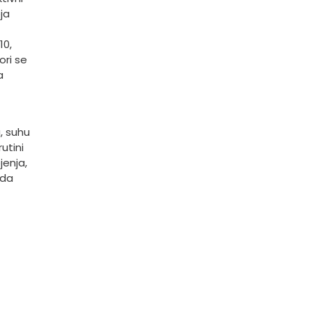
ja
10,
ori se
a
, suhu
utini
jenja,
oda