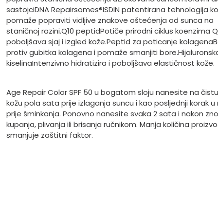
sastojci
DNA Repairsomes®
ISDIN patentirana tehnologija ko
pomaže popraviti vidljive znakove oštećenja od sunca na
staničnoj razini.
Q10 peptid
Potiče prirodni ciklus koenzima Q
poboljšava sjaj i izgled kože.
Peptid za poticanje kolagena
B
protiv gubitka kolagena i pomaže smanjiti bore.
Hijaluronsk
kiselina
Intenzivno hidratizira i poboljšava elastičnost kože.
Age Repair Color SPF 50 u bogatom sloju nanesite na čistu
kožu pola sata prije izlaganja suncu i kao posljednji korak u r
prije šminkanja. Ponovno nanesite svaka 2 sata i nakon zno
kupanja, plivanja ili brisanja ručnikom. Manja količina proizv
smanjuje zaštitni faktor.