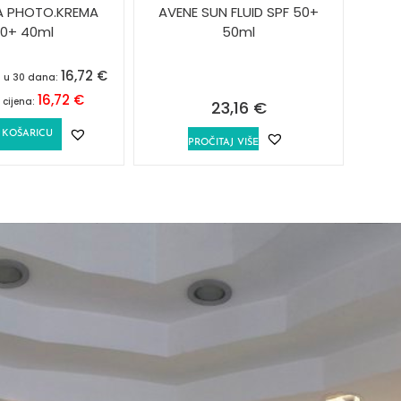
A PHOTO.KREMA
AVENE SUN FLUID SPF 50+
0+ 40ml
50ml
16,72
€
a u 30 dana:
16,72
€
 cijena:
23,16
€
 KOŠARICU
PROČITAJ VIŠE