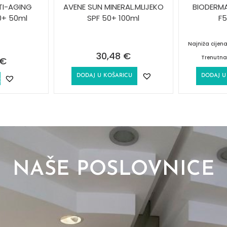
TI-AGING
AVENE SUN MINERAL.MLIJEKO
BIODERM
0+ 50ml
SPF 50+ 100ml
F5
Najniža cijen
30,48
€
Trenutna
€
DODAJ U KOŠARICU
DODAJ U
E
NAŠE POSLOVNICE