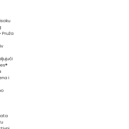
visoku
g
• Pruža
iv
jujući
mes®
a
ena i
no
nata
žu
tivni