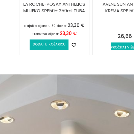
LA ROCHE-POSAY ANTHELIOS
AVENE SUN AN
MLIJEKO SPF50+ 250ml TUBA
KREMA SPF 5
23,30
€
Najniža cijena u 30 dana:
23,30
€
Trenutna cijena:
26,66
DODAJ U KOŠARICU
PROČITAJ VIŠ