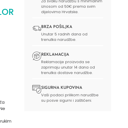
Za svaku narudžbu s minimalnim
iznosom od 50€ prema svim
LOR
dijelovima Hrvatske.
BRZA POŠILJKA
Unutar 5 radnih dana od
trenutka narudžbe.
REKLAMACIJA
Reklamacije proizvoda se
zaprimaju unutar 14 dana od
trenutka dostave narudžbe.
SIGURNA KUPOVINA
Vaši podaci prilikom narudžbe
su posve sigurni i zaštićeni.
 Za
 Ne
trukim