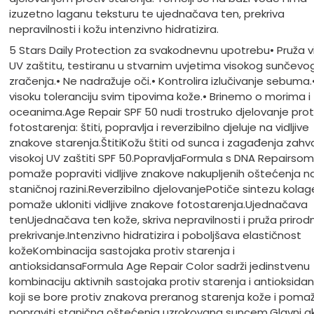
izuzetno laganu teksturu te ujednačava ten, prekriva
nepravilnosti i kožu intenzivno hidratizira.
5 Stars Daily Protection za svakodnevnu upotrebu
• Pruža 
UV zaštitu, testiranu u stvarnim uvjetima visokog sunčevo
zračenja.
• Ne nadražuje oči.
• Kontrolira izlučivanje sebuma.
visoku toleranciju svim tipovima kože.
• Brinemo o morima i
oceanima.
Age Repair SPF 50 nudi trostruko djelovanje prot
fotostarenja: štiti, popravlja i reverzibilno djeluje na vidljive
znakove starenja.
Štiti
Kožu štiti od sunca i zagađenja zahval
visokoj UV zaštiti SPF 50.
Popravlja
Formula s DNA Repairso
pomaže popraviti vidljive znakove nakupljenih oštećenja n
staničnoj razini.
Reverzibilno djelovanje
Potiče sintezu kolag
pomaže ukloniti vidljive znakove fotostarenja.
Ujednačava
ten
Ujednačava ten kože, skriva nepravilnosti i pruža prirod
prekrivanje.
Intenzivno hidratizira i poboljšava elastičnost
kože
Kombinacija sastojaka protiv starenja i
antioksidansa
Formula Age Repair Color sadrži jedinstvenu
kombinaciju aktivnih sastojaka protiv starenja i antioksida
koji se bore protiv znakova preranog starenja kože i poma
popraviti stanična oštećenja uzrokovana suncem.
Glavni ak