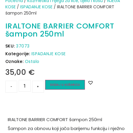
Početna
/
Kozmetika i njega za lice, tijelo i kosu
/
NJEGA
KOSE
/
ISPADANJE KOSE
/ IRALTONE BARRIER COMFORT
šampon 250ml
IRALTONE BARRIER COMFORT
šampon 250ml
SKU:
37073
Kategorije:
ISPADANJE KOSE
Oznake:
Ostalo
35,00
€
DODAJ U KOŠARICU
-
+
IRALTONE BARRIER COMFORT šampon 250ml
Šampon za obnovu koji jača barijernu funkciju i nježno