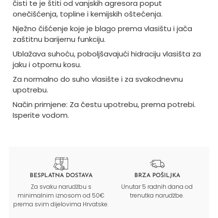
čisti te je štiti od vanjskih agresora poput
onečišćenja, topline i kemijskih oštećenja.
Nježno čišćenje koje je blago prema vlasištu i jača
zaštitnu barijernu funkciju.
Ublažava suhoću, poboljšavajući hidraciju vlasišta za
jaku i otpornu kosu.
Za normalno do suho vlasište i za svakodnevnu
upotrebu.
Način primjene: Za čestu upotrebu, prema potrebi.
Isperite vodom.
BESPLATNA DOSTAVA
BRZA POŠILJKA
Za svaku narudžbu s
Unutar 5 radnih dana od
minimalnim iznosom od 50€
trenutka narudžbe.
prema svim dijelovima Hrvatske.