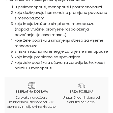
u perimenopauzi, menopauzi i postmenopauzi
koje doživljavaju hormonalne promjene povezane
s menopauzom
koje imaju izražene simptome menopauze
(napadi vrućine, promjene raspoloženja,
povećanje tjelesne mase…)
koje žele podršku u smanjenju stresa za vrijeme
menopauze
s niskim razinama energije za vrijeme menopauze
koje imaju probleme sa spavanjem
koje žele podršku u očuvanju zdravlja kože, kose i
noktiju u menopauzi
BESPLATNA DOSTAVA
BRZA POŠILJKA
Za svaku narudžbu s
Unutar 5 radnih dana od
minimalnim iznosom od 50€
trenutka narudžbe.
prema svim dijelovima Hrvatske.