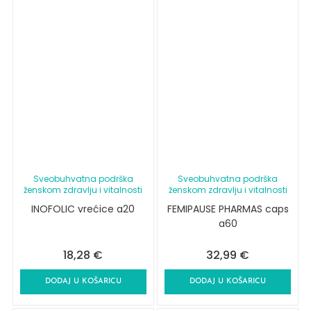
Sveobuhvatna podrška
Sveobuhvatna podrška
ženskom zdravlju i vitalnosti
ženskom zdravlju i vitalnosti
INOFOLIC vrećice a20
FEMIPAUSE PHARMAS caps
a60
18,28
€
32,99
€
DODAJ U KOŠARICU
DODAJ U KOŠARICU