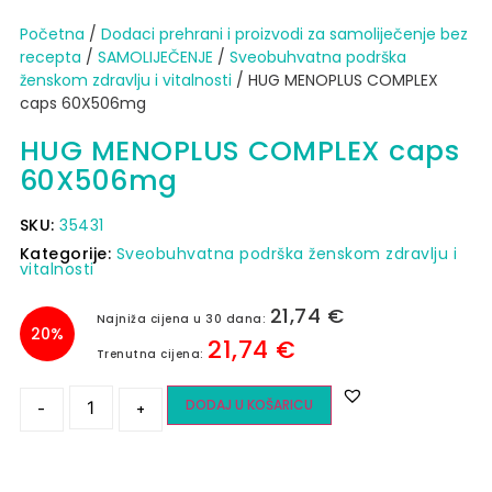
Početna
/
Dodaci prehrani i proizvodi za samoliječenje bez
recepta
/
SAMOLIJEČENJE
/
Sveobuhvatna podrška
ženskom zdravlju i vitalnosti
/ HUG MENOPLUS COMPLEX
caps 60X506mg
HUG MENOPLUS COMPLEX caps
60X506mg
SKU:
35431
Kategorije:
Sveobuhvatna podrška ženskom zdravlju i
vitalnosti
21,74
€
Najniža cijena u 30 dana:
20%
21,74
€
Trenutna cijena:
DODAJ U KOŠARICU
-
+