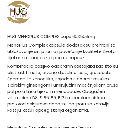
HUG MENOPLUS COMPLEX caps 60X506mg
MenoPlus Complex kapsule dodatak su prehrani za
ublažavanje simptoma i povećanje kvalitete života
tijekom menopauze i perimenopauze.
Kombinacija pažljivo odabranih sastojaka kao što su
ekstrakt hmelja, crvene djeteline, soje, grozdaste
šparoge te konopljike, zajedno s energizirajućim
sibirskim ginsengom i umirujućim matičnjakom pruža
potporu tijelu tijekom menopauze. Obogaćen
vitaminima D3, E, B6, B9, B12 i mineralom cinkom,
proizvod osigurava dodatnu potporu za zdravlje
kostiju, kožu i općeg stanja organizma.
MenoPlus Complex je namijenjen ženama: