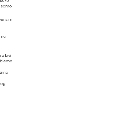
isoko
 u samo
koenzim
zmu
u krvi
robleme
nzima
vog