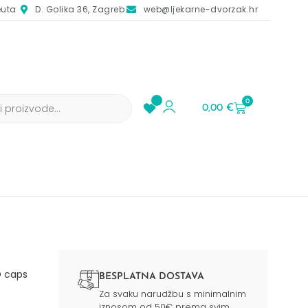
euta
D. Golika 36, Zagreb
web@ljekarne-dvorzak.hr
0
0,00
€
 caps
BESPLATNA DOSTAVA
Za svaku narudžbu s minimalnim
iznosom od 50€ prema svim