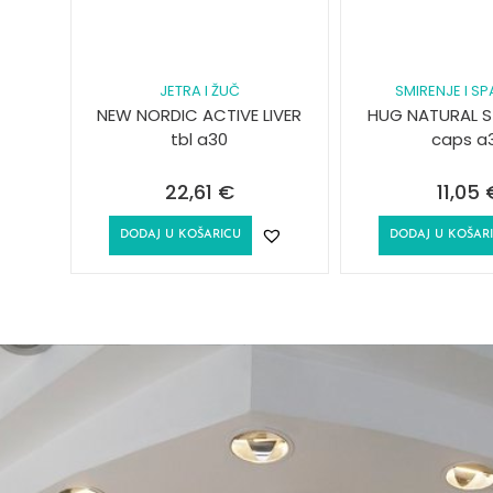
JETRA I ŽUČ
SMIRENJE I S
NEW NORDIC ACTIVE LIVER
HUG NATURAL S
tbl a30
caps a
22,61
€
11,05
DODAJ U KOŠARICU
DODAJ U KOŠAR