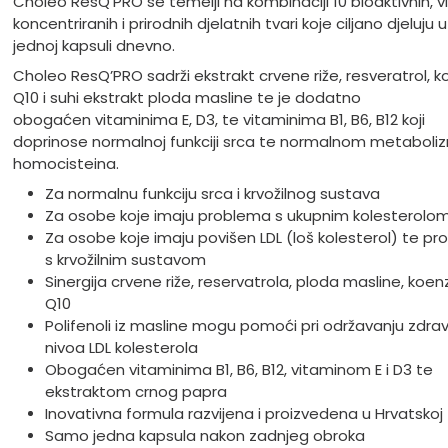
Choleo ResQ’PRO se temelji na kombinaciji 10 bioaktivnih, v
koncentriranih i prirodnih djelatnih tvari koje ciljano djeluju
jednoj kapsuli dnevno.
Choleo ResQ’PRO sadrži ekstrakt crvene riže, resveratrol, 
Q10 i suhi ekstrakt ploda masline te je dodatno
obogaćen vitaminima E, D3, te vitaminima B1, B6, B12 koji
doprinose normalnoj funkciji srca te normalnom metaboli
homocisteina.
Za normalnu funkciju srca i krvožilnog sustava
Za osobe koje imaju problema s ukupnim kolesterolom 
Za osobe koje imaju povišen LDL (loš kolesterol) te p
s krvožilnim sustavom
Sinergija crvene riže, reservatrola, ploda masline, koe
Q10
Polifenoli iz masline mogu pomoći pri održavanju zdra
nivoa LDL kolesterola
Obogaćen vitaminima B1, B6, B12, vitaminom E i D3 te
ekstraktom crnog papra
Inovativna formula razvijena i proizvedena u Hrvatskoj
Samo jedna kapsula nakon zadnjeg obroka