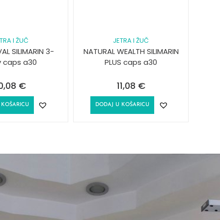
TRA I ŽUČ
JETRA I ŽUČ
L SILIMARIN 3-
NATURAL WEALTH SILIMARIN
v caps a30
PLUS caps a30
0,08
€
11,08
€
 KOŠARICU
DODAJ U KOŠARICU