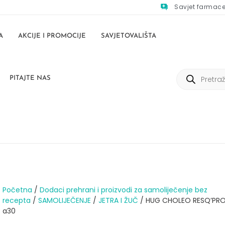
Savjet farmac
A
AKCIJE I PROMOCIJE
SAVJETOVALIŠTA
PITAJTE NAS
Početna
/
Dodaci prehrani i proizvodi za samoliječenje bez
recepta
/
SAMOLIJEČENJE
/
JETRA I ŽUČ
/ HUG CHOLEO RESQ’PRO
a30