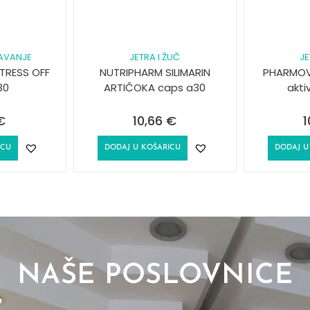
PAVANJE
JETRA I ŽUČ
JE
TRESS OFF
NUTRIPHARM SILIMARIN
PHARMOVA
30
ARTIČOKA caps a30
akti
€
10,66
€
1
ICU
DODAJ U KOŠARICU
DODAJ U
NAŠE POSLOVNICE