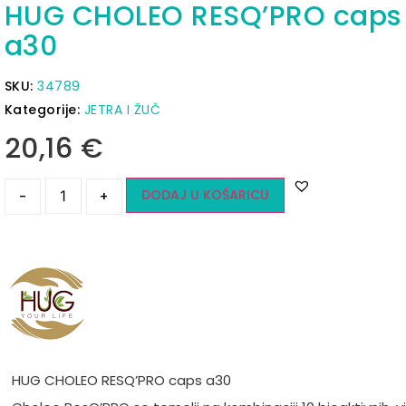
HUG CHOLEO RESQ’PRO caps
a30
SKU:
34789
Kategorije:
JETRA I ŽUČ
20,16
€
DODAJ U KOŠARICU
-
+
HUG CHOLEO RESQ’PRO caps a30