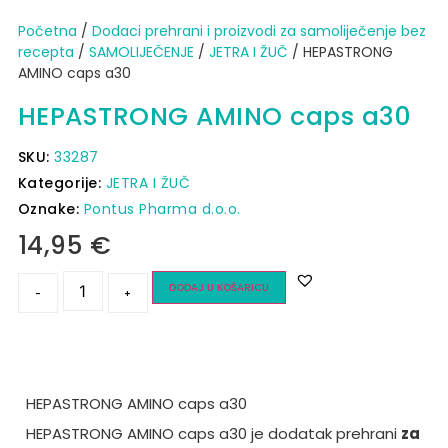
Početna
/
Dodaci prehrani i proizvodi za samoliječenje bez
recepta
/
SAMOLIJEČENJE
/
JETRA I ŽUČ
/ HEPASTRONG
AMINO caps a30
HEPASTRONG AMINO caps a30
SKU:
33287
Kategorije:
JETRA I ŽUČ
Oznake:
Pontus Pharma d.o.o.
14,95
€
DODAJ U KOŠARICU
-
+
HEPASTRONG AMINO caps a30
HEPASTRONG AMINO caps a30 je dodatak prehrani
za