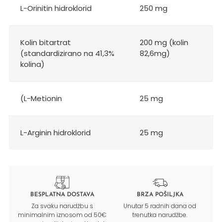
L-Orinitin hidroklorid
250 mg
Kolin bitartrat
200 mg (kolin
(standardizirano na 41,3%
82,6mg)
kolina)
(L-Metionin
25 mg
L-Arginin hidroklorid
25 mg
BESPLATNA DOSTAVA
BRZA POŠILJKA
Za svaku narudžbu s
Unutar 5 radnih dana od
minimalnim iznosom od 50€
trenutka narudžbe.