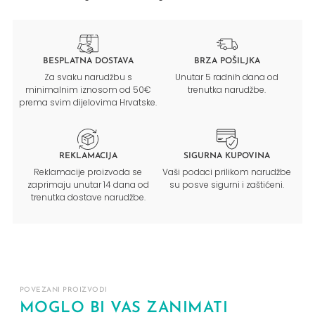
BESPLATNA DOSTAVA
BRZA POŠILJKA
Za svaku narudžbu s
Unutar 5 radnih dana od
minimalnim iznosom od 50€
trenutka narudžbe.
prema svim dijelovima Hrvatske.
REKLAMACIJA
SIGURNA KUPOVINA
Reklamacije proizvoda se
Vaši podaci prilikom narudžbe
zaprimaju unutar 14 dana od
su posve sigurni i zaštićeni.
trenutka dostave narudžbe.
POVEZANI PROIZVODI
MOGLO BI VAS ZANIMATI