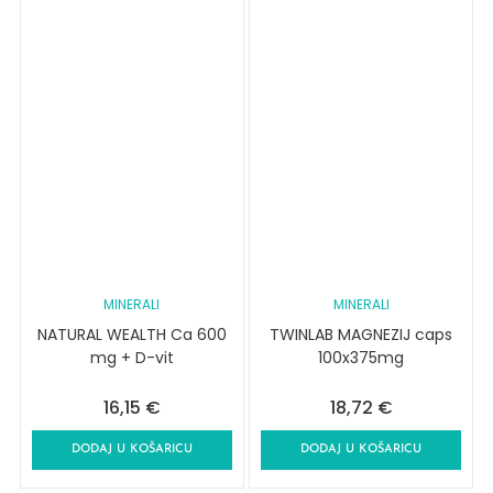
MINERALI
MINERALI
NATURAL WEALTH Ca 600
TWINLAB MAGNEZIJ caps
mg + D-vit
100x375mg
16,15
€
18,72
€
DODAJ U KOŠARICU
DODAJ U KOŠARICU