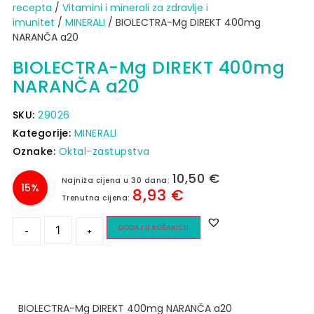
recepta
/
Vitamini i minerali za zdravlje i
imunitet
/
MINERALI
/ BIOLECTRA-Mg DIREKT 400mg
NARANČA a20
BIOLECTRA-Mg DIREKT 400mg
NARANČA a20
SKU:
29026
Kategorije:
MINERALI
Oznake:
Oktal-zastupstva
10,50
€
Najniža cijena u 30 dana:
15%
8,93
€
Trenutna cijena:
DODAJ U KOŠARICU
-
+
BIOLECTRA-Mg DIREKT 400mg NARANČA a20