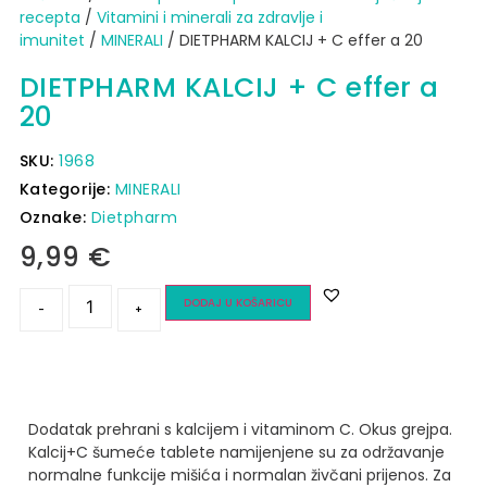
recepta
/
Vitamini i minerali za zdravlje i
imunitet
/
MINERALI
/ DIETPHARM KALCIJ + C effer a 20
DIETPHARM KALCIJ + C effer a
20
SKU:
1968
Kategorije:
MINERALI
Oznake:
Dietpharm
9,99
€
DODAJ U KOŠARICU
-
+
Dodatak prehrani s kalcijem i vitaminom C. Okus grejpa.
Kalcij+C šumeće tablete namijenjene su za održavanje
normalne funkcije mišića i normalan živčani prijenos.
Za