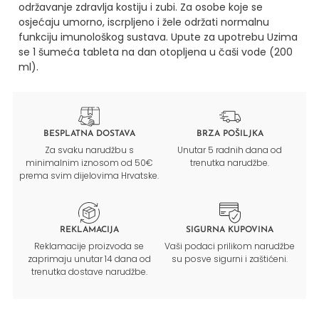
održavanje zdravlja kostiju i zubi.
Za osobe koje se
osjećaju umorno, iscrpljeno i žele održati normalnu
funkciju imunološkog sustava.
Upute za upotrebu
Uzima
se 1 šumeća tableta na dan otopljena u čaši vode (200
ml).
BESPLATNA DOSTAVA
BRZA POŠILJKA
Za svaku narudžbu s
Unutar 5 radnih dana od
minimalnim iznosom od 50€
trenutka narudžbe.
prema svim dijelovima Hrvatske.
REKLAMACIJA
SIGURNA KUPOVINA
Reklamacije proizvoda se
Vaši podaci prilikom narudžbe
zaprimaju unutar 14 dana od
su posve sigurni i zaštićeni.
trenutka dostave narudžbe.