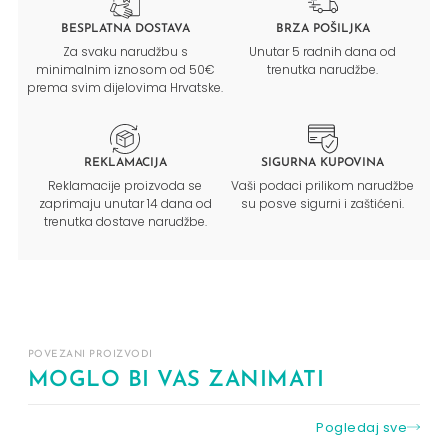
BESPLATNA DOSTAVA
BRZA POŠILJKA
Za svaku narudžbu s
Unutar 5 radnih dana od
minimalnim iznosom od 50€
trenutka narudžbe.
prema svim dijelovima Hrvatske.
REKLAMACIJA
SIGURNA KUPOVINA
Reklamacije proizvoda se
Vaši podaci prilikom narudžbe
zaprimaju unutar 14 dana od
su posve sigurni i zaštićeni.
trenutka dostave narudžbe.
POVEZANI PROIZVODI
MOGLO BI VAS ZANIMATI
Pogledaj sve