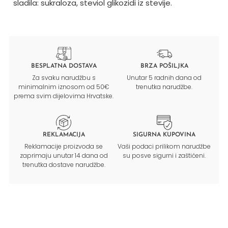
sladila: sukraloza, steviol glikozidi iz stevije.
BESPLATNA DOSTAVA
BRZA POŠILJKA
Za svaku narudžbu s
Unutar 5 radnih dana od
minimalnim iznosom od 50€
trenutka narudžbe.
prema svim dijelovima Hrvatske.
REKLAMACIJA
SIGURNA KUPOVINA
Reklamacije proizvoda se
Vaši podaci prilikom narudžbe
zaprimaju unutar 14 dana od
su posve sigurni i zaštićeni.
trenutka dostave narudžbe.