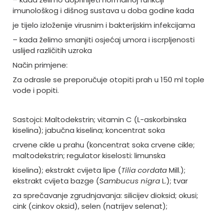
imunološkog i dišnog sustava u doba godine kada
je tijelo izloženije virusnim i bakterijskim infekcijama
– kada želimo smanjiti osjećaj umora i iscrpljenosti
uslijed različitih uzroka
Način primjene:
Za odrasle se preporučuje otopiti prah u 150 ml tople
vode i popiti.
Sastojci: Maltodekstrin; vitamin C (L-askorbinska
kiselina); jabučna kiselina; koncentrat soka
crvene cikle u prahu (koncentrat soka crvene cikle;
maltodekstrin; regulator kiselosti: limunska
kiselina); ekstrakt cvijeta lipe (
Tilia cordata
Mill.);
ekstrakt cvijeta bazge (
Sambucus nigra
L.); tvar
za sprečavanje zgrudnjavanja: silicijev dioksid; okusi;
cink (cinkov oksid), selen (natrijev selenat);