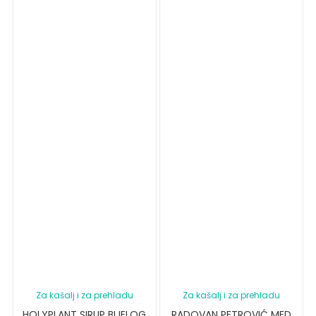
Za kašalj i za prehladu
Za kašalj i za prehladu
HOLYPLANT SIRUP BIJELOG
RADOVAN PETROVIĆ MED