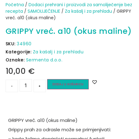
Početna
/
Dodaci prehrani i proizvodi za samoliječenje bez
recepta
/
SAMOLIJEČENJE
/
Za kašalj i za prehladu
/ GRIPPY
vreć. a10 (okus maline)
GRIPPY vreć. a10 (okus maline)
SKU:
34960
Kategorije:
Za kašalj i za prehladu
Oznake:
Sermenta d.o.o.
10,00
€
DODAJ U KOŠARICU
-
+
GRIPPY vreć. a10 (okus maline)
Grippy prah za odrasle može se primjenjivati:
– kada želimo doprinijeti normalnoj funkciji