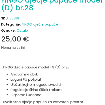
FINGO dječje papuče model
(D) br.28
SKU:
35891
Kategorije:
FINGO dječje papuče
Oznake:
Ostalo
25,00
€
Nema na zalihi
FINGO dječje papuče model 49 (D) br.28
Anatomski oblik
Lagani PU potplat
Uložak koji je moguće izvaditi
Regulacija širine čičak trakom
Otporne i udobne
Kvalitetne dječje papuče za zatvoreni prostor