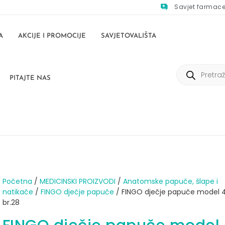
Savjet farmac
A
AKCIJE I PROMOCIJE
SAVJETOVALIŠTA
PITAJTE NAS
Početna
/
MEDICINSKI PROIZVODI
/
Anatomske papuče, šlape i
natikače
/
FINGO dječje papuče
/ FINGO dječje papuče model 
br.28