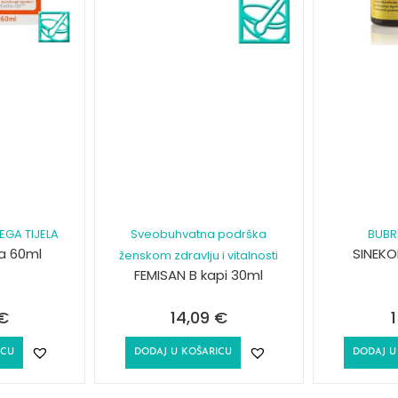
EGA TIJELA
Sveobuhvatna podrška
BUBR
 a 60ml
SINEKO
ženskom zdravlju i vitalnosti
FEMISAN B kapi 30ml
€
14,09
€
ICU
DODAJ U KOŠARICU
DODAJ U