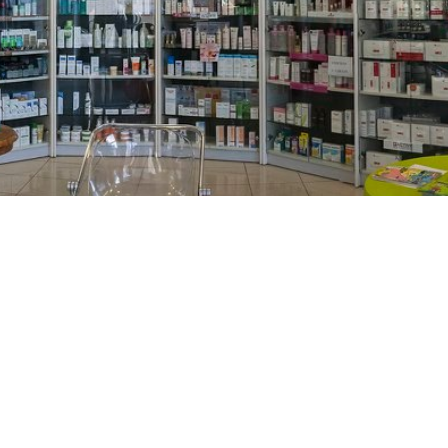
PREČKO
Slavenskog 6, Zagreb
01/3885-672
099/2681-389