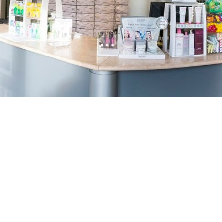
TREŠNJEVKA
Selska cesta 153, Zagreb
01/3022-794
099/2681-387