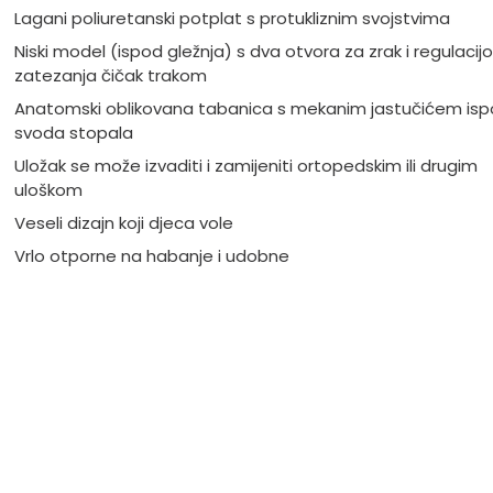
Lagani poliuretanski potplat s protukliznim svojstvima
Niski model (ispod gležnja) s dva otvora za zrak i regulacij
zatezanja čičak trakom
Anatomski oblikovana tabanica s mekanim jastučićem is
svoda stopala
Uložak se može izvaditi i zamijeniti ortopedskim ili drugim
uloškom
Veseli dizajn koji djeca vole
Vrlo otporne na habanje i udobne