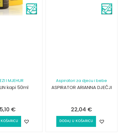
EZI I MJEHUR
Aspiratori za djecu i bebe
LIN kapi 50ml
ASPIRATOR ARIANNA DJEČJI
15,10
€
22,04
€
 KOŠARICU
DODAJ U KOŠARICU