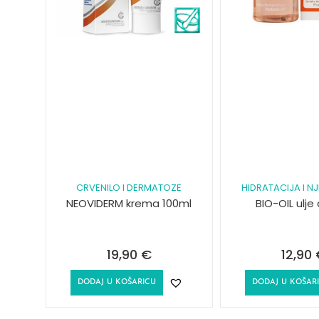
CRVENILO I DERMATOZE
HIDRATACIJA I NJ
NEOVIDERM krema 100ml
BIO-OIL ulje
19,90
€
12,90
DODAJ U KOŠARICU
DODAJ U KOŠAR