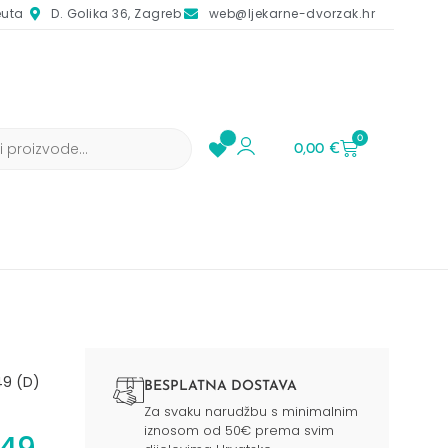
euta
D. Golika 36, Zagreb
web@ljekarne-dvorzak.hr
0
0,00
€
49 (D)
BESPLATNA DOSTAVA
Za svaku narudžbu s minimalnim
iznosom od 50€ prema svim