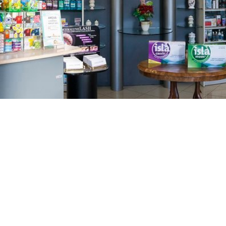
GAJNICE
Gandhijeva 3, Zagreb
01/3461-431
098/452-128