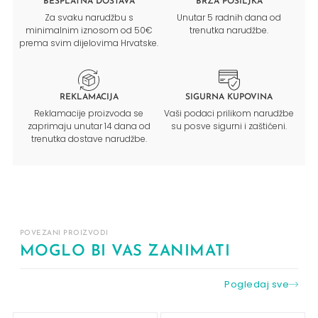
BESPLATNA DOSTAVA
BRZA POŠILJKA
Za svaku narudžbu s
Unutar 5 radnih dana od
minimalnim iznosom od 50€
trenutka narudžbe.
prema svim dijelovima Hrvatske.
REKLAMACIJA
SIGURNA KUPOVINA
Reklamacije proizvoda se
Vaši podaci prilikom narudžbe
zaprimaju unutar 14 dana od
su posve sigurni i zaštićeni.
trenutka dostave narudžbe.
POVEZANI PROIZVODI
MOGLO BI VAS ZANIMATI
Pogledaj sve