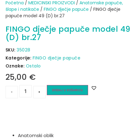
Početna
/
MEDICINSKI PROIZVODI
/
Anatomske papuče,
šlape i natikače
/
FINGO dječje papuče
/ FINGO dječje
papuče model 49 (D) br.27
FINGO dječje papuče model 49
(D) br.27
SKU:
35028
Kategorije:
FINGO dječje papuče
Oznake:
Ostalo
25,00
€
DODAJ U KOŠARICU
-
+
Anatomski oblik