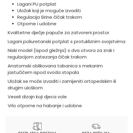
Lagani PU potplat
Uložak koji je moguće izvaditi
Regulacija širine čičak trakom
Otporne i udobne
Kvalitetne dječje papuče za zatvoreni prostor
Lagani poliuretanski potplat s protukliznim svojstvima
Niski model (ispod gležnja) s dva otvora za zrak i
regulacijom zatezanja čičak trakom
Anatomski oblikovana tabanica s mekanim
jastučićem ispod svoda stopala
Uložak se može izvaditi i zamijeniti ortopedskim ili
drugim uloškom
Veseli dizajn koji djeca vole
Vrlo otporne na habanje i udobne