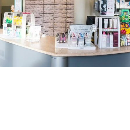
TREŠNJEVKA
Selska cesta 153, Zagreb