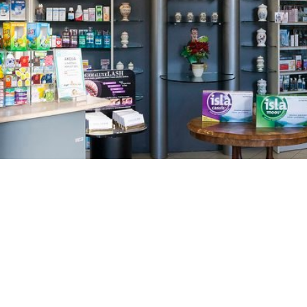
GAJNICE
Gandhijeva 3, Zagreb