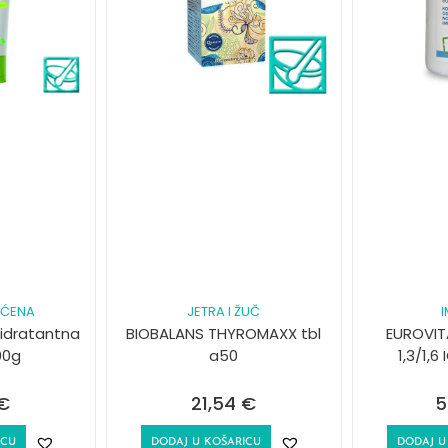
EĆENA
JETRA I ŽUČ
idratantna
BIOBALANS THYROMAXX tbl
EUROVIT
00g
a50
1,3/1,
€
21,54
€
5
ICU
DODAJ U KOŠARICU
DODAJ U