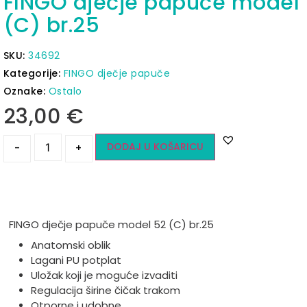
FINGO dječje papuče model
(C) br.25
SKU:
34692
Kategorije:
FINGO dječje papuče
Oznake:
Ostalo
23,00
€
DODAJ U KOŠARICU
-
+
FINGO dječje papuče model 52 (C) br.25
Anatomski oblik
Lagani PU potplat
Uložak koji je moguće izvaditi
Regulacija širine čičak trakom
Otporne i udobne