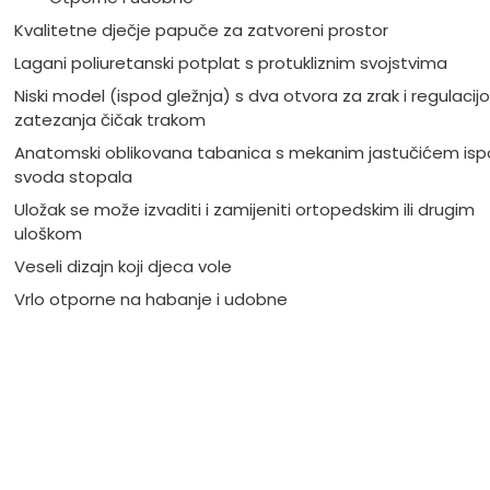
Kvalitetne dječje papuče za zatvoreni prostor
Lagani poliuretanski potplat s protukliznim svojstvima
Niski model (ispod gležnja) s dva otvora za zrak i regulacij
zatezanja čičak trakom
Anatomski oblikovana tabanica s mekanim jastučićem is
svoda stopala
Uložak se može izvaditi i zamijeniti ortopedskim ili drugim
uloškom
Veseli dizajn koji djeca vole
Vrlo otporne na habanje i udobne