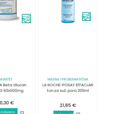
IMUNITET
MASNA I PROBLEMATIČNA
A Beta Glucan
LA ROCHE-POSAY EFFACLAR
6 IG 60x500mg
ton.za suž. pora 200ml
0,30
€
21,85
€
 KOŠARICU