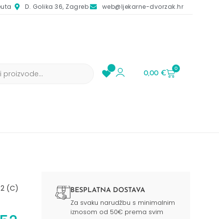
euta
D. Golika 36, Zagreb
web@ljekarne-dvorzak.hr
0
0,00
€
2 (C)
BESPLATNA DOSTAVA
Za svaku narudžbu s minimalnim
iznosom od 50€ prema svim