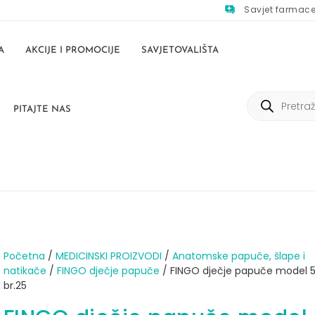
Savjet farmac
A
AKCIJE I PROMOCIJE
SAVJETOVALIŠTA
PITAJTE NAS
Početna
/
MEDICINSKI PROIZVODI
/
Anatomske papuče, šlape i
natikače
/
FINGO dječje papuče
/ FINGO dječje papuče model 5
br.25